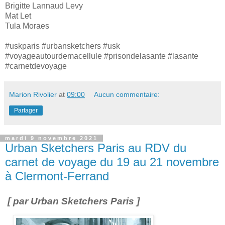
Brigitte Lannaud Levy
Mat Let
Tula Moraes
#uskparis #urbansketchers #usk
#voyageautourdemacellule #prisondelasante #lasante
#carnetdevoyage
Marion Rivolier
at
09:00
Aucun commentaire:
Partager
mardi 9 novembre 2021
Urban Sketchers Paris au RDV du
carnet de voyage du 19 au 21 novembre
à Clermont-Ferrand
[ par Urban Sketchers Paris ]