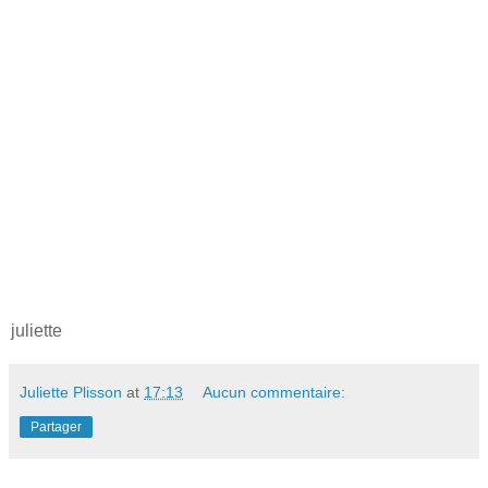
juliette
Juliette Plisson
at
17:13
Aucun commentaire:
Partager