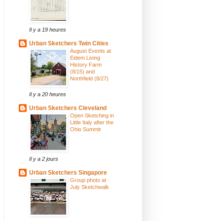
Il y a 19 heures
Urban Sketchers Twin Cities
August Events at
Eidem Living
History Farm
(8/15) and
Northfield (8/27)
Il y a 20 heures
Urban Sketchers Cleveland
Open Sketching in
Little Italy after the
Ohio Summit
Il y a 2 jours
Urban Sketchers Singapore
Group photo at
July Sketchwalk