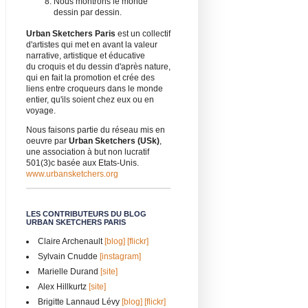
Nous montrons le monde
dessin par dessin.
Urban Sketchers Paris
est un collectif
d'artistes qui met en avant la valeur
narrative, artistique et éducative
du croquis et du dessin d'après nature,
qui en fait la promotion et crée des
liens entre croqueurs dans le monde
entier, qu'ils soient chez eux ou en
voyage.
Nous faisons partie du réseau mis en
oeuvre par
Urban Sketchers (USk)
,
une association à but non lucratif
501(3)c basée aux Etats-Unis.
www.urbansketchers.org
LES CONTRIBUTEURS DU BLOG
URBAN SKETCHERS PARIS
Claire Archenault
[blog]
[flickr]
Sylvain Cnudde
[instagram]
Marielle Durand
[site]
Alex Hillkurtz
[site]
Brigitte Lannaud Lévy
[blog]
[flickr]