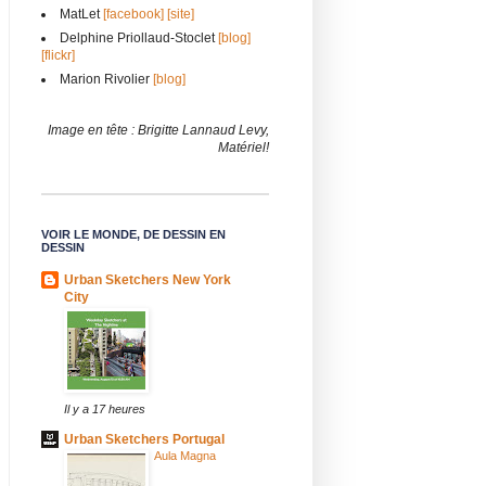
MatLet
[facebook]
[site]
Delphine Priollaud-Stoclet
[blog]
[flickr]
Marion Rivolier
[blog]
Image en tête : Brigitte Lannaud Levy,
Matériel!
VOIR LE MONDE, DE DESSIN EN
DESSIN
Urban Sketchers New York
City
Il y a 17 heures
Urban Sketchers Portugal
Aula Magna