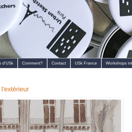
s d'USk
Comment?
Contact
USk France
Workshops in
l'extérieur