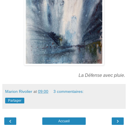
La Défense avec pluie.
Marion Rivolier
at
09:00
3 commentaires:
Partager
‹
›
Accueil