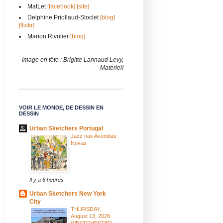
MatLet
[facebook]
[site]
Delphine Priollaud-Stoclet
[blog]
[flickr]
Marion Rivolier
[blog]
Image en tête : Brigitte Lannaud Levy,
Matériel!
VOIR LE MONDE, DE DESSIN EN
DESSIN
Urban Sketchers Portugal
Jazz nas Avenidas
Novas
Il y a 6 heures
Urban Sketchers New York
City
THURSDAY,
August 13, 2026:
WESTCHESTER