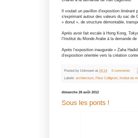
Il voulait un pavillon d’exposition itinéra
s'exprimant autour des valeurs du sac de Ch
« donut », de structure démontable, transp
Après avoir fait escale à Hong Kong, Tokyo
l’Institut du Monde Arabe à la demande de s
Après l’exposition inaugurale « Zaha Hadid,
d’exposition orientée vers la création con
Posted by
Unknown
at
19:14
0 comments
Labels:
architecture
,
Fleur Collignon
,
Institut du 
dimanche 26 août 2012
Sous les ponts !