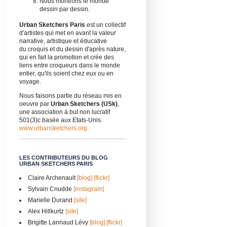
Nous montrons le monde
dessin par dessin.
Urban Sketchers Paris
est un collectif
d'artistes qui met en avant la valeur
narrative, artistique et éducative
du croquis et du dessin d'après nature,
qui en fait la promotion et crée des
liens entre croqueurs dans le monde
entier, qu'ils soient chez eux ou en
voyage.
Nous faisons partie du réseau mis en
oeuvre par
Urban Sketchers (USk)
,
une association à but non lucratif
501(3)c basée aux Etats-Unis.
www.urbansketchers.org
LES CONTRIBUTEURS DU BLOG
URBAN SKETCHERS PARIS
Claire Archenault
[blog]
[flickr]
Sylvain Cnudde
[instagram]
Marielle Durand
[site]
Alex Hillkurtz
[site]
Brigitte Lannaud Lévy
[blog]
[flickr]