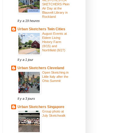
SKETCHERS Plein
Air Day at the
Blauvelt Library in
Rockland
Il y a 19 heures
Urban Sketchers Twin Cities
August Events at
Eidem Living
History Farm
(8/15) and
Northfield (8/27)
Il y a 1 jour
Urban Sketchers Cleveland
Open Sketching in
Little Italy after the
Ohio Summit
Il y a 3 jours
Urban Sketchers Singapore
Group photo at
July Sketchwalk