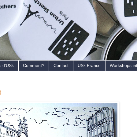
s d'USk
Comment?
Contact
USk France
Workshops in
d