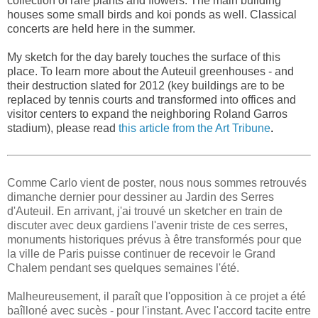
collection of rare plants and flowers. The main building
houses some small birds and koi ponds as well. Classical
concerts are held here in the summer.
My sketch for the day barely touches the surface of this
place. To learn more about the Auteuil greenhouses - and
their destruction slated for 2012 (key buildings are to be
replaced by tennis courts and transformed into offices and
visitor centers to expand the neighboring Roland Garros
stadium), please read
this article from the Art Tribune
.
Comme Carlo vient de poster, nous nous sommes retrouvés
dimanche dernier pour dessiner au Jardin des Serres
d'Auteuil. En arrivant, j'ai trouvé un sketcher en train de
discuter avec deux gardiens l'avenir triste de ces serres,
monuments historiques prévus à être transformés pour que
la ville de Paris puisse continuer de recevoir le Grand
Chalem pendant ses quelques semaines l'été.
Malheureusement, il paraît que l'opposition à ce projet a été
baîlloné avec sucès - pour l'instant. Avec l'accord tacite entre