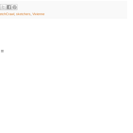
etchCrawl
,
sketchers
,
Vivienne
!!!