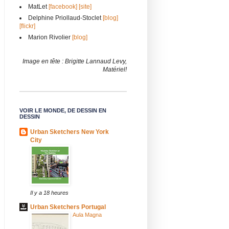
MatLet
[facebook]
[site]
Delphine Priollaud-Stoclet
[blog]
[flickr]
Marion Rivolier
[blog]
Image en tête : Brigitte Lannaud Levy,
Matériel!
VOIR LE MONDE, DE DESSIN EN
DESSIN
Urban Sketchers New York
City
Il y a 18 heures
Urban Sketchers Portugal
Aula Magna