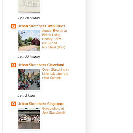
Il y a 20 heures
Urban Sketchers Twin Cities
August Events at
Eidem Living
History Farm
(8/15) and
Northfield (8/27)
Il y a 22 heures
Urban Sketchers Cleveland
Open Sketching in
Little Italy after the
Ohio Summit
Il y a 2 jours
Urban Sketchers Singapore
Group photo at
July Sketchwalk