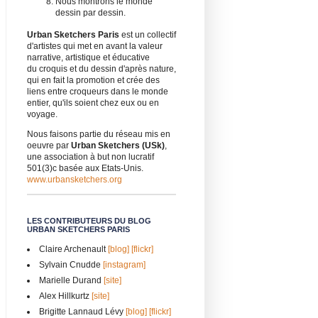
Nous montrons le monde
dessin par dessin.
Urban Sketchers Paris
est un collectif
d'artistes qui met en avant la valeur
narrative, artistique et éducative
du croquis et du dessin d'après nature,
qui en fait la promotion et crée des
liens entre croqueurs dans le monde
entier, qu'ils soient chez eux ou en
voyage.
Nous faisons partie du réseau mis en
oeuvre par
Urban Sketchers (USk)
,
une association à but non lucratif
501(3)c basée aux Etats-Unis.
www.urbansketchers.org
LES CONTRIBUTEURS DU BLOG
URBAN SKETCHERS PARIS
Claire Archenault
[blog]
[flickr]
Sylvain Cnudde
[instagram]
Marielle Durand
[site]
Alex Hillkurtz
[site]
Brigitte Lannaud Lévy
[blog]
[flickr]