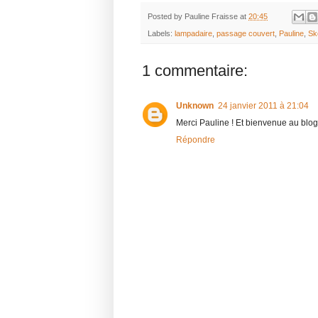
Posted by
Pauline Fraisse
at
20:45
Labels:
lampadaire
,
passage couvert
,
Pauline
,
Sk
1 commentaire:
Unknown
24 janvier 2011 à 21:04
Merci Pauline ! Et bienvenue au blog 
Répondre