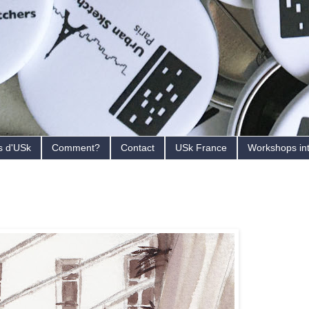
s d'USk
Comment?
Contact
USk France
Workshops in