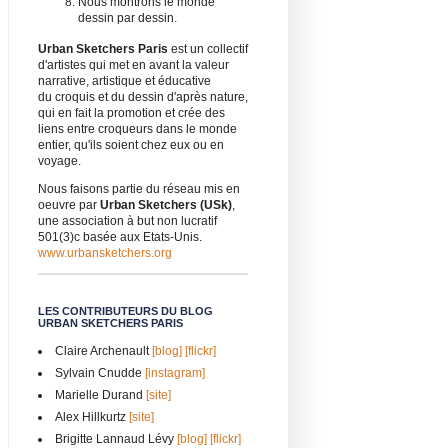
Nous montrons le monde
dessin par dessin.
Urban Sketchers Paris
est un collectif
d'artistes qui met en avant la valeur
narrative, artistique et éducative
du croquis et du dessin d'après nature,
qui en fait la promotion et crée des
liens entre croqueurs dans le monde
entier, qu'ils soient chez eux ou en
voyage.
Nous faisons partie du réseau mis en
oeuvre par
Urban Sketchers (USk)
,
une association à but non lucratif
501(3)c basée aux Etats-Unis.
www.urbansketchers.org
LES CONTRIBUTEURS DU BLOG
URBAN SKETCHERS PARIS
Claire Archenault
[blog]
[flickr]
Sylvain Cnudde
[instagram]
Marielle Durand
[site]
Alex Hillkurtz
[site]
Brigitte Lannaud Lévy
[blog]
[flickr]