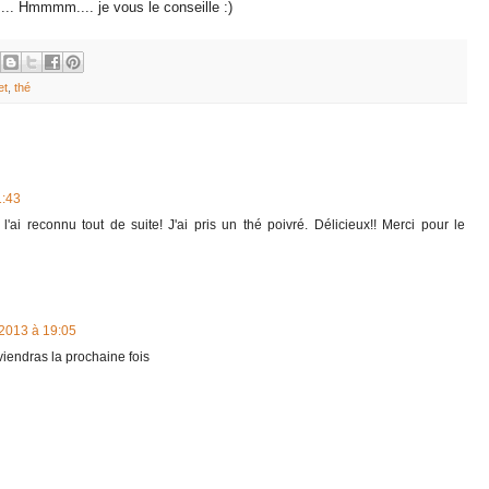
... Hmmmm.... je vous le conseille :)
et
,
thé
1:43
'ai reconnu tout de suite! J'ai pris un thé poivré. Délicieux!! Merci pour le
 2013 à 19:05
 viendras la prochaine fois