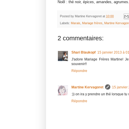
Noêl : thé noir, épices, amandes, agrumes.
Posted by
Martine Kervagoret
at
10:00
Labels:
Marais
,
Mariage frères
,
Martine Kervagor
2 commentaires:
Shari Blaukopf
15 janvier 2013 à 0
J'adore Mariage Frères Martine! Je l
souvenir!!
Répondre
Martine Kervagoret
15 janvier
:)) on ira y prendre un thé lorsque tu
Répondre