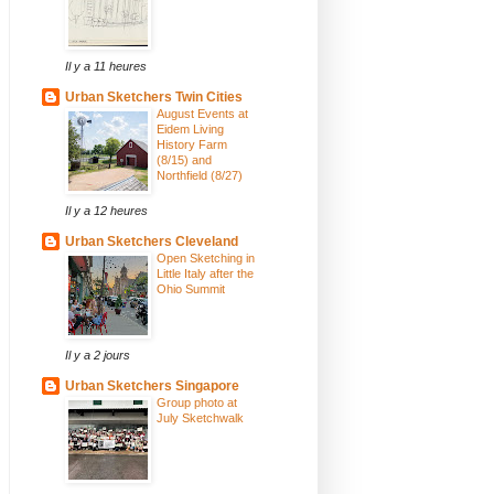
Il y a 11 heures
Urban Sketchers Twin Cities
August Events at
Eidem Living
History Farm
(8/15) and
Northfield (8/27)
Il y a 12 heures
Urban Sketchers Cleveland
Open Sketching in
Little Italy after the
Ohio Summit
Il y a 2 jours
Urban Sketchers Singapore
Group photo at
July Sketchwalk