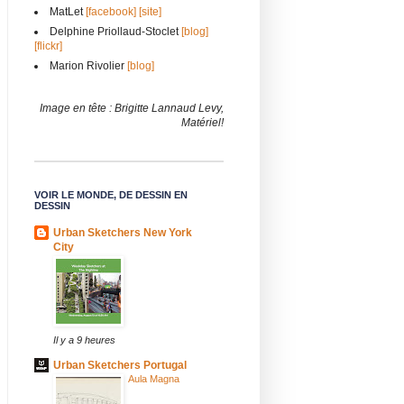
MatLet
[facebook]
[site]
Delphine Priollaud-Stoclet
[blog]
[flickr]
Marion Rivolier
[blog]
Image en tête : Brigitte Lannaud Levy,
Matériel!
VOIR LE MONDE, DE DESSIN EN
DESSIN
Urban Sketchers New York
City
Il y a 9 heures
Urban Sketchers Portugal
Aula Magna