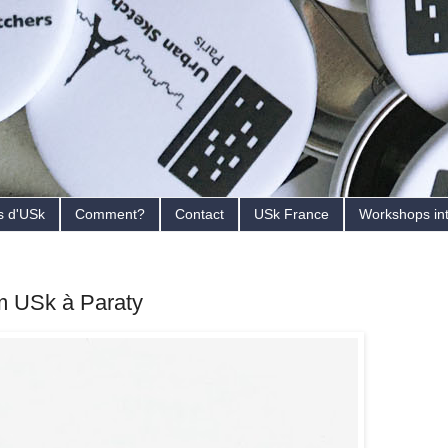
s d'USk
Comment?
Contact
USk France
Workshops in
m USk à Paraty