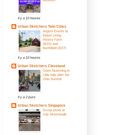
Il y a 10 heures
Urban Sketchers Twin Cities
August Events at
Eidem Living
History Farm
(8/15) and
Northfield (8/27)
Il y a 10 heures
Urban Sketchers Cleveland
Open Sketching in
Little Italy after the
Ohio Summit
Il y a 2 jours
Urban Sketchers Singapore
Group photo at
July Sketchwalk