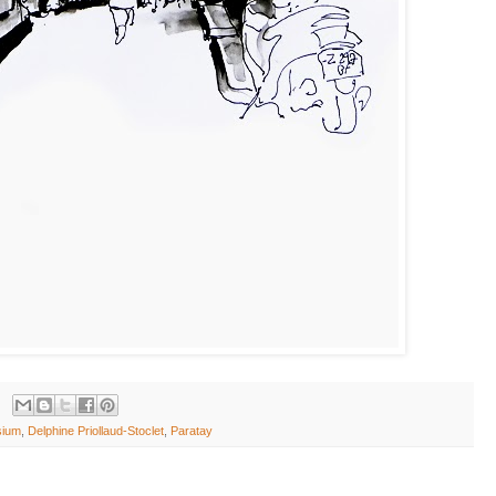
sium
,
Delphine Priollaud-Stoclet
,
Paratay