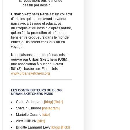
Nous montrons le monde
dessin par dessin.
Urban Sketchers Paris
est un collectif
d'artistes qui met en avant la valeur
narrative, artistique et éducative
du croquis et du dessin d'après nature,
qui en fait la promotion et crée des
liens entre croqueurs dans le monde
entier, qu'ils soient chez eux ou en
voyage.
Nous faisons partie du réseau mis en
oeuvre par
Urban Sketchers (USk)
,
une association à but non lucratif
501(3)c basée aux Etats-Unis.
www.urbansketchers.org
LES CONTRIBUTEURS DU BLOG
URBAN SKETCHERS PARIS
Claire Archenault
[blog]
[flickr]
Sylvain Cnudde
[instagram]
Marielle Durand
[site]
Alex Hillkurtz
[site]
Brigitte Lannaud Lévy
[blog]
[flickr]