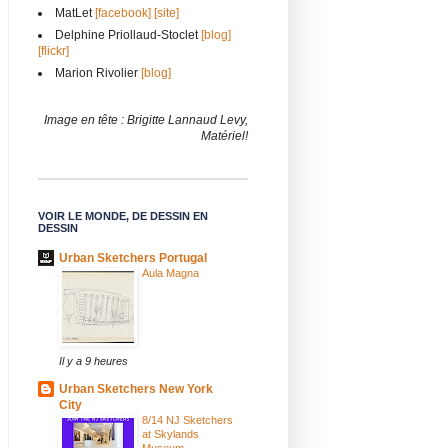
MatLet
[facebook]
[site]
Delphine Priollaud-Stoclet
[blog]
[flickr]
Marion Rivolier
[blog]
Image en tête : Brigitte Lannaud Levy,
Matériel!
VOIR LE MONDE, DE DESSIN EN
DESSIN
Urban Sketchers Portugal
Aula Magna
Il y a 9 heures
Urban Sketchers New York
City
8/14 NJ Sketchers
at Skylands
Museum