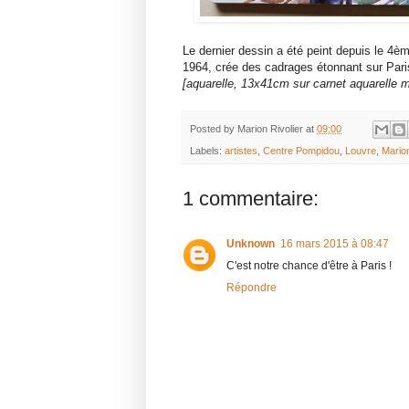
Le dernier dessin a été peint depuis le 4
1964, crée des cadrages étonnant sur Pari
[aquarelle, 13x41cm sur carnet aquarelle 
Posted by
Marion Rivolier
at
09:00
Labels:
artistes
,
Centre Pompidou
,
Louvre
,
Marion
1 commentaire:
Unknown
16 mars 2015 à 08:47
C'est notre chance d'être à Paris !
Répondre