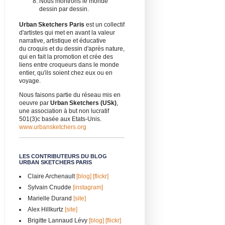
Nous montrons le monde
dessin par dessin.
Urban Sketchers Paris
est un collectif
d'artistes qui met en avant la valeur
narrative, artistique et éducative
du croquis et du dessin d'après nature,
qui en fait la promotion et crée des
liens entre croqueurs dans le monde
entier, qu'ils soient chez eux ou en
voyage.
Nous faisons partie du réseau mis en
oeuvre par
Urban Sketchers (USk)
,
une association à but non lucratif
501(3)c basée aux Etats-Unis.
www.urbansketchers.org
LES CONTRIBUTEURS DU BLOG
URBAN SKETCHERS PARIS
Claire Archenault
[blog]
[flickr]
Sylvain Cnudde
[instagram]
Marielle Durand
[site]
Alex Hillkurtz
[site]
Brigitte Lannaud Lévy
[blog]
[flickr]