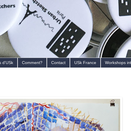
s d'USk
Comment?
Contact
USk France
Workshops in