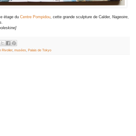
ème étage du
Centre Pompidou
, cette grande sculpture de Calder,
Nageoire
,
s.
moleskine]
 Rivolier
,
musées
,
Palais de Tokyo