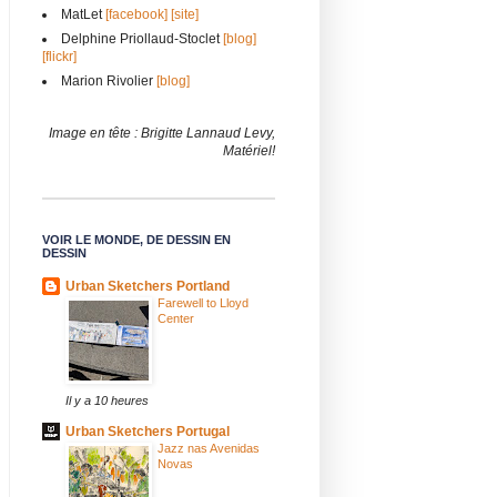
MatLet
[facebook]
[site]
Delphine Priollaud-Stoclet
[blog]
[flickr]
Marion Rivolier
[blog]
Image en tête : Brigitte Lannaud Levy,
Matériel!
VOIR LE MONDE, DE DESSIN EN
DESSIN
Urban Sketchers Portland
Farewell to Lloyd
Center
Il y a 10 heures
Urban Sketchers Portugal
Jazz nas Avenidas
Novas