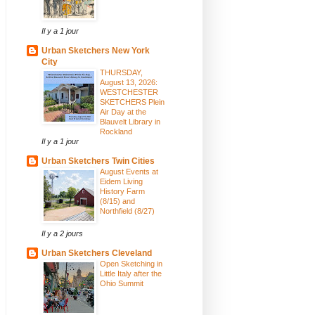
Il y a 1 jour
Urban Sketchers New York
City
THURSDAY,
August 13, 2026:
WESTCHESTER
SKETCHERS Plein
Air Day at the
Blauvelt Library in
Rockland
Il y a 1 jour
Urban Sketchers Twin Cities
August Events at
Eidem Living
History Farm
(8/15) and
Northfield (8/27)
Il y a 2 jours
Urban Sketchers Cleveland
Open Sketching in
Little Italy after the
Ohio Summit