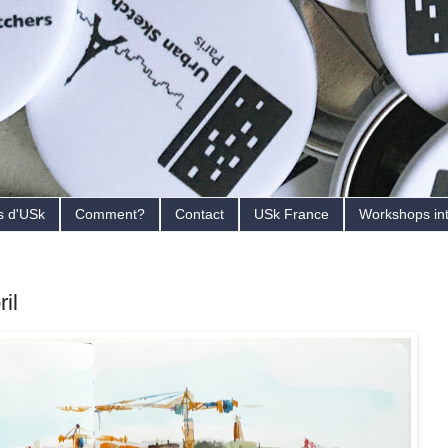
s d'USk
Comment?
Contact
USk France
Workshops in
il