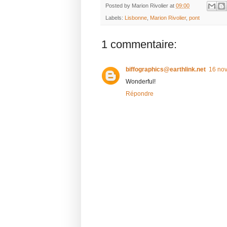
Posted by
Marion Rivolier
at
09:00
Labels:
Lisbonne
,
Marion Rivolier
,
pont
1 commentaire:
biffographics@earthlink.net
16 no
Wonderful!
Répondre