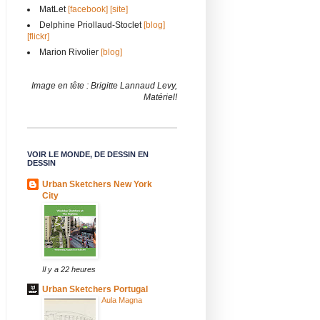
MatLet
[facebook]
[site]
Delphine Priollaud-Stoclet
[blog]
[flickr]
Marion Rivolier
[blog]
Image en tête : Brigitte Lannaud Levy,
Matériel!
VOIR LE MONDE, DE DESSIN EN
DESSIN
Urban Sketchers New York
City
Il y a 22 heures
Urban Sketchers Portugal
Aula Magna