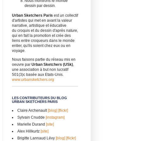
Nous montrons le monde
dessin par dessin.
Urban Sketchers Paris
est un collectif
d'artistes qui met en avant la valeur
narrative, artistique et éducative
du croquis et du dessin d'après nature,
qui en fait la promotion et crée des
liens entre croqueurs dans le monde
entier, qu'ils soient chez eux ou en
voyage.
Nous faisons partie du réseau mis en
oeuvre par
Urban Sketchers (USk)
,
une association à but non lucratif
501(3)c basée aux Etats-Unis.
www.urbansketchers.org
LES CONTRIBUTEURS DU BLOG
URBAN SKETCHERS PARIS
Claire Archenault
[blog]
[flickr]
Sylvain Cnudde
[instagram]
Marielle Durand
[site]
Alex Hillkurtz
[site]
Brigitte Lannaud Lévy
[blog]
[flickr]