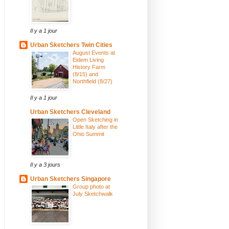
Il y a 1 jour
Urban Sketchers Twin Cities
August Events at
Eidem Living
History Farm
(8/15) and
Northfield (8/27)
Il y a 1 jour
Urban Sketchers Cleveland
Open Sketching in
Little Italy after the
Ohio Summit
Il y a 3 jours
Urban Sketchers Singapore
Group photo at
July Sketchwalk