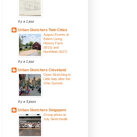
Il y a 1 jour
Urban Sketchers Twin Cities
August Events at
Eidem Living
History Farm
(8/15) and
Northfield (8/27)
Il y a 1 jour
Urban Sketchers Cleveland
Open Sketching in
Little Italy after the
Ohio Summit
Il y a 3 jours
Urban Sketchers Singapore
Group photo at
July Sketchwalk