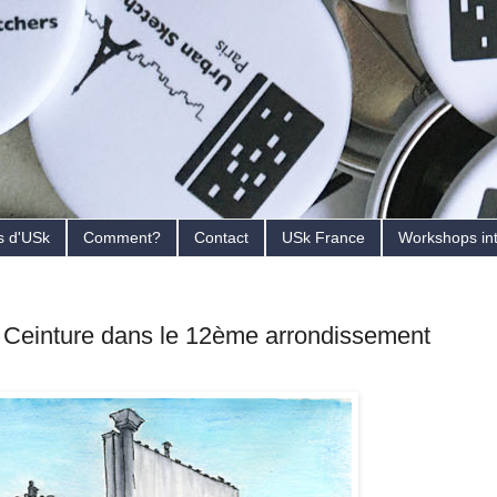
s d'USk
Comment?
Contact
USk France
Workshops in
te Ceinture dans le 12ème arrondissement