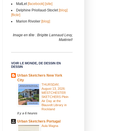
MatLet
[facebook]
[site]
Delphine Priollaud-Stoclet
[blog]
[flickr]
Marion Rivolier
[blog]
Image en tête : Brigitte Lannaud Levy,
Matériel!
VOIR LE MONDE, DE DESSIN EN
DESSIN
Urban Sketchers New York
City
THURSDAY,
August 13, 2026:
WESTCHESTER
SKETCHERS Plein
Air Day at the
Blauvelt Library in
Rockland
Il y a 6 heures
Urban Sketchers Portugal
Aula Magna