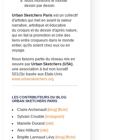
Nous montrons le monde
dessin par dessin.
Urban Sketchers Paris
est un collectif
d'artistes qui met en avant la valeur
narrative, artistique et éducative
du croquis et du dessin d'après nature,
qui en fait la promotion et crée des
liens entre croqueurs dans le monde
entier, qu'ils soient chez eux ou en
voyage.
Nous faisons partie du réseau mis en
oeuvre par
Urban Sketchers (USk)
,
une association à but non lucratif
501(3)c basée aux Etats-Unis.
www.urbansketchers.org
LES CONTRIBUTEURS DU BLOG
URBAN SKETCHERS PARIS
Claire Archenault
[blog]
[flickr]
Sylvain Cnudde
[instagram]
Marielle Durand
[site]
Alex Hillkurtz
[site]
Brigitte Lannaud Lévy
[blog]
[flickr]