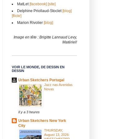
MatLet
[facebook]
[site]
Delphine Priollaud-Stoclet
[blog]
[flickr]
Marion Rivolier
[blog]
Image en tête : Brigitte Lannaud Levy,
Matériel!
VOIR LE MONDE, DE DESSIN EN
DESSIN
Urban Sketchers Portugal
Jazz nas Avenidas
Novas
Il y a 3 heures
Urban Sketchers New York
City
THURSDAY,
August 13, 2026:
WESTCHESTER