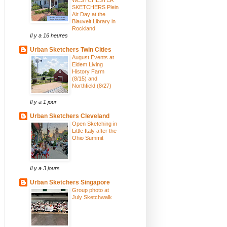
SKETCHERS Plein
Air Day at the
Blauvelt Library in
Rockland
Il y a 16 heures
Urban Sketchers Twin Cities
August Events at
Eidem Living
History Farm
(8/15) and
Northfield (8/27)
Il y a 1 jour
Urban Sketchers Cleveland
Open Sketching in
Little Italy after the
Ohio Summit
Il y a 3 jours
Urban Sketchers Singapore
Group photo at
July Sketchwalk