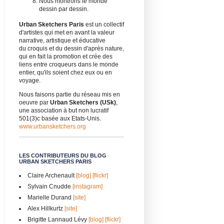
Nous montrons le monde
dessin par dessin.
Urban Sketchers Paris
est un collectif
d'artistes qui met en avant la valeur
narrative, artistique et éducative
du croquis et du dessin d'après nature,
qui en fait la promotion et crée des
liens entre croqueurs dans le monde
entier, qu'ils soient chez eux ou en
voyage.
Nous faisons partie du réseau mis en
oeuvre par
Urban Sketchers (USk)
,
une association à but non lucratif
501(3)c basée aux Etats-Unis.
www.urbansketchers.org
LES CONTRIBUTEURS DU BLOG
URBAN SKETCHERS PARIS
Claire Archenault
[blog]
[flickr]
Sylvain Cnudde
[instagram]
Marielle Durand
[site]
Alex Hillkurtz
[site]
Brigitte Lannaud Lévy
[blog]
[flickr]