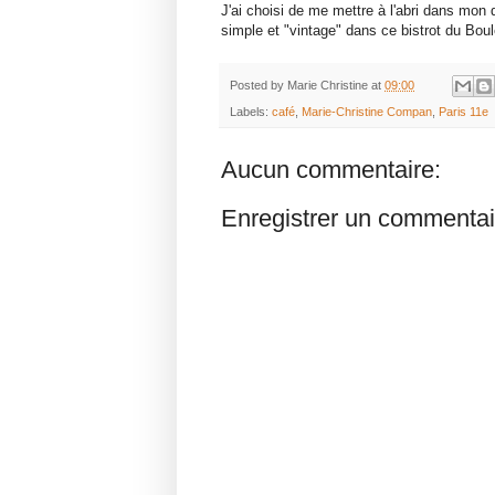
J'ai choisi de me mettre à l'abri dans mon 
simple et "vintage" dans ce bistrot du Boul
Posted by
Marie Christine
at
09:00
Labels:
café
,
Marie-Christine Compan
,
Paris 11e
Aucun commentaire:
Enregistrer un commentai