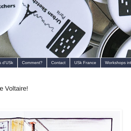
s d'USk
Comment?
Contact
USk France
Workshops in
 Voltaire!