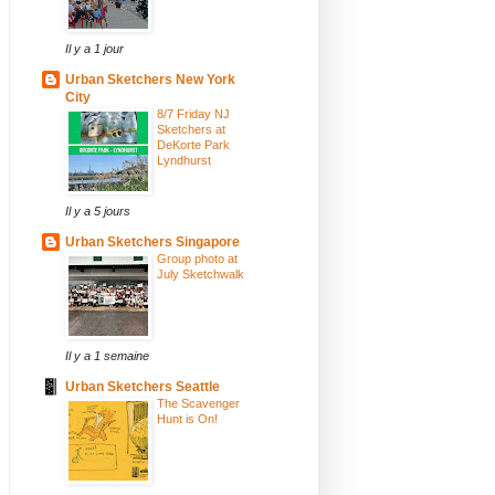
Il y a 1 jour
Urban Sketchers New York
City
8/7 Friday NJ
Sketchers at
DeKorte Park
Lyndhurst
Il y a 5 jours
Urban Sketchers Singapore
Group photo at
July Sketchwalk
Il y a 1 semaine
Urban Sketchers Seattle
The Scavenger
Hunt is On!