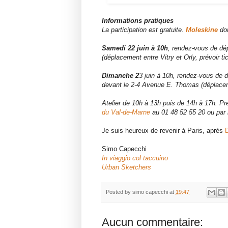
Informations pratiques
La participation est gratuite.
Moleskine
don
Samedi 22 juin à 10h
, rendez-vous de dé
(déplacement entre Vitry et Orly, prévoir t
Dimanche 2
3 juin à 10h, rendez-vous de d
devant le 2-4 Avenue E. Thomas (déplacement
Atelier de 10h à 13h puis de 14h à 17h. Pr
du Val-de-Marne
au 01 48 52 55 20 ou par
Je suis heureux de revenir à Paris, après
D
Simo Capecchi
In viaggio col taccuino
Urban Sketchers
Posted by
simo capecchi
at
19:47
Aucun commentaire: