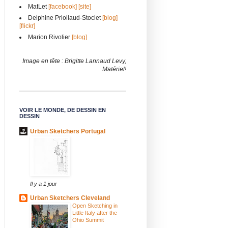
MatLet
[facebook]
[site]
Delphine Priollaud-Stoclet
[blog]
[flickr]
Marion Rivolier
[blog]
Image en tête : Brigitte Lannaud Levy,
Matériel!
VOIR LE MONDE, DE DESSIN EN
DESSIN
Urban Sketchers Portugal
Il y a 1 jour
Urban Sketchers Cleveland
Open Sketching in
Little Italy after the
Ohio Summit