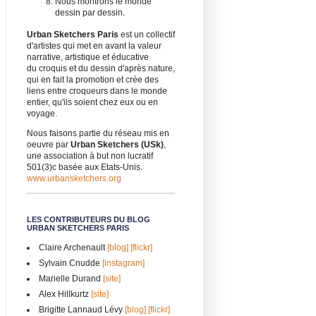
Nous montrons le monde
dessin par dessin.
Urban Sketchers Paris
est un collectif
d'artistes qui met en avant la valeur
narrative, artistique et éducative
du croquis et du dessin d'après nature,
qui en fait la promotion et crée des
liens entre croqueurs dans le monde
entier, qu'ils soient chez eux ou en
voyage.
Nous faisons partie du réseau mis en
oeuvre par
Urban Sketchers (USk)
,
une association à but non lucratif
501(3)c basée aux Etats-Unis.
www.urbansketchers.org
LES CONTRIBUTEURS DU BLOG
URBAN SKETCHERS PARIS
Claire Archenault
[blog]
[flickr]
Sylvain Cnudde
[instagram]
Marielle Durand
[site]
Alex Hillkurtz
[site]
Brigitte Lannaud Lévy
[blog]
[flickr]