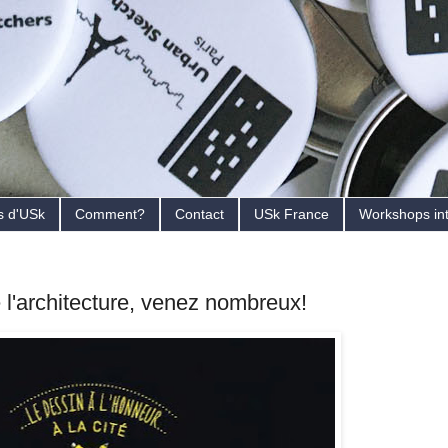
s d'USk
Comment?
Contact
USk France
Workshops in
e l'architecture, venez nombreux!