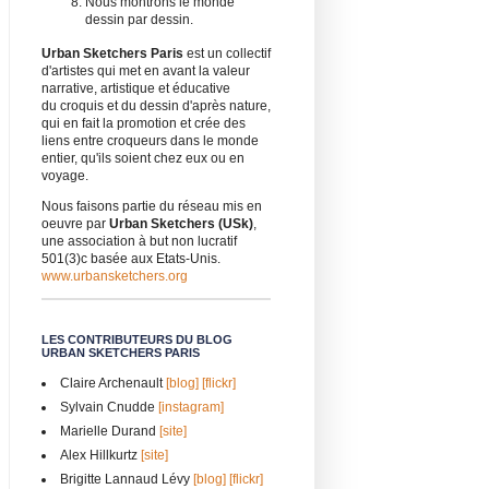
Nous montrons le monde
dessin par dessin.
Urban Sketchers Paris
est un collectif
d'artistes qui met en avant la valeur
narrative, artistique et éducative
du croquis et du dessin d'après nature,
qui en fait la promotion et crée des
liens entre croqueurs dans le monde
entier, qu'ils soient chez eux ou en
voyage.
Nous faisons partie du réseau mis en
oeuvre par
Urban Sketchers (USk)
,
une association à but non lucratif
501(3)c basée aux Etats-Unis.
www.urbansketchers.org
LES CONTRIBUTEURS DU BLOG
URBAN SKETCHERS PARIS
Claire Archenault
[blog]
[flickr]
Sylvain Cnudde
[instagram]
Marielle Durand
[site]
Alex Hillkurtz
[site]
Brigitte Lannaud Lévy
[blog]
[flickr]