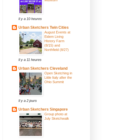
Il y a 10 heures
Urban Sketchers Twin Cities
August Events at
Eidem Living
History Farm
(8/15) and
Northfield (8/27)
Il y a 11 heures
Urban Sketchers Cleveland
Open Sketching in
Little Italy after the
Ohio Summit
Il y a 2 jours
Urban Sketchers Singapore
Group photo at
July Sketchwalk