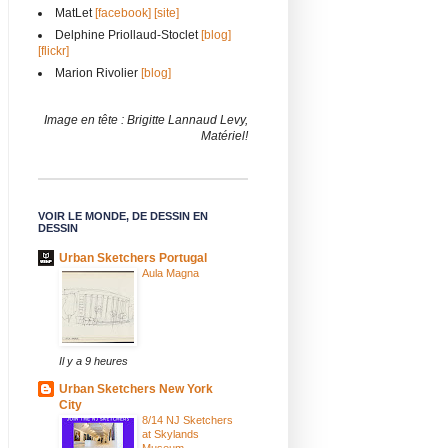
MatLet
[facebook]
[site]
Delphine Priollaud-Stoclet
[blog]
[flickr]
Marion Rivolier
[blog]
Image en tête : Brigitte Lannaud Levy,
Matériel!
VOIR LE MONDE, DE DESSIN EN
DESSIN
Urban Sketchers Portugal
Aula Magna
Il y a 9 heures
Urban Sketchers New York
City
8/14 NJ Sketchers
at Skylands
Museum