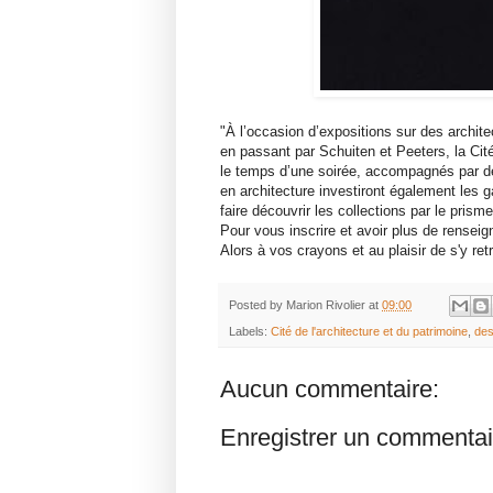
"À l’occasion d’expositions sur des architec
en passant par Schuiten et Peeters, la Cité
le temps d’une soirée, accompagnés par des
en architecture investiront également les ga
faire découvrir les collections par le prisme
Pour vous inscrire et avoir plus de renseig
Alors à vos crayons et au plaisir de s'y ret
Posted by
Marion Rivolier
at
09:00
Labels:
Cité de l'architecture et du patrimoine
,
des
Aucun commentaire:
Enregistrer un commentai