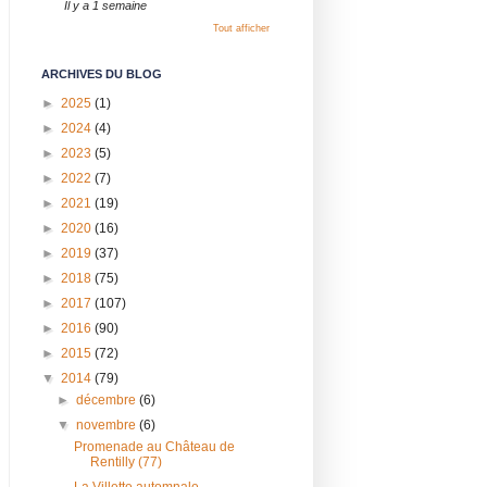
Il y a 1 semaine
Tout afficher
ARCHIVES DU BLOG
►
2025
(1)
►
2024
(4)
►
2023
(5)
►
2022
(7)
►
2021
(19)
►
2020
(16)
►
2019
(37)
►
2018
(75)
►
2017
(107)
►
2016
(90)
►
2015
(72)
▼
2014
(79)
►
décembre
(6)
▼
novembre
(6)
Promenade au Château de
Rentilly (77)
La Villette automnale.