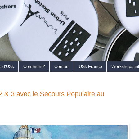
s d'USk
Comment?
Contact
USk France
Workshops in
2 & 3 avec le Secours Populaire au