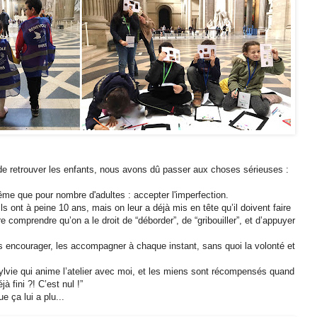
 de retrouver les enfants, nous avons dû passer aux choses sérieuses :
même que pour nombre d'adultes : accepter l'imperfection.
 Ils ont à peine 10 ans, mais on leur a déjà mis en tête qu’il doivent faire
e comprendre qu’on a le droit de “déborder”, de “gribouiller”, et d’appuyer
les encourager, les accompagner à chaque instant, sans quoi la volonté et
 Sylvie qui anime l’atelier avec moi, et les miens sont récompensés quand
jà fini ?! C’est nul !”
e ça lui a plu...