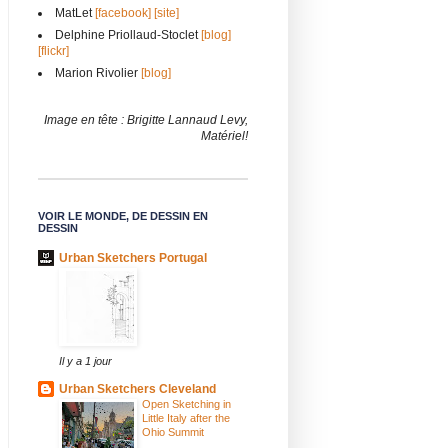
MatLet
[facebook]
[site]
Delphine Priollaud-Stoclet
[blog]
[flickr]
Marion Rivolier
[blog]
Image en tête : Brigitte Lannaud Levy,
Matériel!
VOIR LE MONDE, DE DESSIN EN
DESSIN
Urban Sketchers Portugal
Il y a 1 jour
Urban Sketchers Cleveland
Open Sketching in
Little Italy after the
Ohio Summit