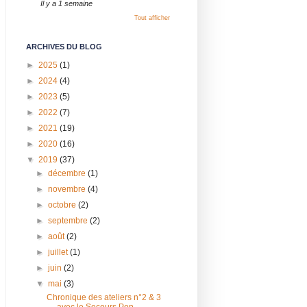
Il y a 1 semaine
Tout afficher
ARCHIVES DU BLOG
►
2025
(1)
►
2024
(4)
►
2023
(5)
►
2022
(7)
►
2021
(19)
►
2020
(16)
▼
2019
(37)
►
décembre
(1)
►
novembre
(4)
►
octobre
(2)
►
septembre
(2)
►
août
(2)
►
juillet
(1)
►
juin
(2)
▼
mai
(3)
Chronique des ateliers n°2 & 3
avec le Secours Pop...