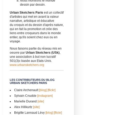
Nous montrons le monde
dessin par dessin.
Urban Sketchers Paris
est un collectif
d'artistes qui met en avant la valeur
narrative, artistique et éducative
du croquis et du dessin d'après nature,
qui en fait la promotion et crée des
liens entre croqueurs dans le monde
entier, qu'ils soient chez eux ou en
voyage.
Nous faisons partie du réseau mis en
oeuvre par
Urban Sketchers (USk)
,
une association à but non lucratif
501(3)c basée aux Etats-Unis.
www.urbansketchers.org
LES CONTRIBUTEURS DU BLOG
URBAN SKETCHERS PARIS
Claire Archenault
[blog]
[flickr]
Sylvain Cnudde
[instagram]
Marielle Durand
[site]
Alex Hillkurtz
[site]
Brigitte Lannaud Lévy
[blog]
[flickr]