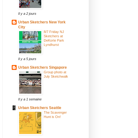
Il y a 2 jours
Urban Sketchers New York
City
8/7 Friday NJ
Sketchers at
DeKorte Park
Lyndhurst
Il y a 5 jours
Urban Sketchers Singapore
Group photo at
July Sketchwalk
Il y a 1 semaine
Urban Sketchers Seattle
The Scavenger
Hunt is On!