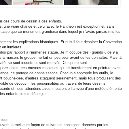
er des cours de dessin à des enfants.
st une vraie chance et celui avec le Panthéon est exceptionnel, sans
 classe que ce monument grandiose dans lequel je n’avais jamais mis les
agement les explications historiques. Et puis il faut dessiner la Convention
et en lumières…
 dos par rapport à l’immense statue. Je m’occupe des «grands», de 9 à
la maison, le groupe me fait un peu peur avant de les connaître. Mais là
tivité, se sont inscrits et sont motivés. Ce qui se sent.
arellables, ces crayons magiques qui se transforment en peinture avec
change, ce partage de connaissance. Chacun s’approprie les outils, le
ent bouche-bée, d’autres attaquent sereinement, mais tous produisent des
yable de découvrir les personnalités au travers de leurs dessins.
sante et nous attendons avec impatience l’arrivée d’une météo clémente
es enfants pleins d’énergie.
nique.
ouvent la meilleure façon de suivre les consignes données par les