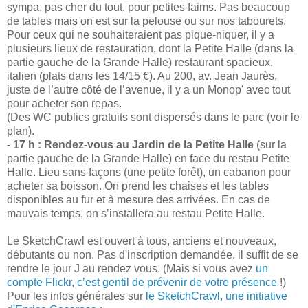
sympa, pas cher du tout, pour petites faims. Pas beaucoup
de tables mais on est sur la pelouse ou sur nos tabourets.
Pour ceux qui ne souhaiteraient pas pique-niquer, il y a
plusieurs lieux de restauration, dont la Petite Halle (dans la
partie gauche de la Grande Halle) restaurant spacieux,
italien (plats dans les 14/15 €). Au 200, av. Jean Jaurès,
juste de l’autre côté de l’avenue, il y a un Monop' avec tout
pour acheter son repas.
(Des WC publics gratuits sont dispersés dans le parc (voir le
plan).
-
17 h : Rendez-vous au Jardin de la Petite Halle
(sur la
partie gauche de la Grande Halle) en face du restau Petite
Halle. Lieu sans façons (une petite forêt), un cabanon pour
acheter sa boisson. On prend les chaises et les tables
disponibles au fur et à mesure des arrivées. En cas de
mauvais temps, on s’installera au restau Petite Halle.
Le SketchCrawl est ouvert à tous, anciens et nouveaux,
débutants ou non. Pas d'inscription demandée, il suffit de se
rendre le jour J au rendez vous. (Mais si vous avez
un
compte Flickr, c’est gentil de prévenir de votre présence
!)
Pour les infos générales sur
le SketchCrawl, une initiative