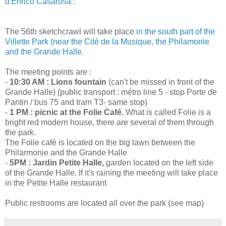
d'Enrico Casarosa
:
The 56th sketchcrawl will take place
in the south part of the
Villette Park (near the Cité de la Musique, the Philamonie
and the Grande Halle.
The meeting points are :
-
10:30 AM : Lions fountain
(can't be missed in front of the
Grande Halle) (public transport : métro line 5 - stop Porte de
Pantin / bus 75 and tram T3- same stop)
-
1 PM : picnic at the Folie Café.
What is called Folie is a
bright red modern house, there are several of them through
the park.
The Folie café is located on the big lawn between the
Philarmonie and the Grande Halle
-
5PM : Jardin Petite Halle,
garden located on the left side
of the Grande Halle. If it's raining the meeting will take place
in the Petite Halle restaurant
Public restrooms are located all over the park (see map)