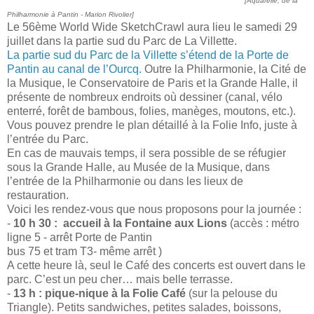
[Aquarelle, de la
Philharmonie à Pantin - Marion Rivolier]
Le 56ème World Wide SketchCrawl aura lieu le samedi 29
juillet dans la partie sud du Parc de La Villette.
La partie sud du Parc de la Villette s’étend de la Porte de
Pantin au canal de l’Ourcq.
Outre la Philharmonie, la Cité de
la Musique, le Conservatoire de Paris et la Grande Halle, il
présente de nombreux endroits où dessiner (canal, vélo
enterré, forêt de bambous, folies, manèges, moutons, etc.).
Vous pouvez prendre le plan détaillé à la Folie Info, juste à
l’entrée du Parc.
En cas de mauvais temps, il sera possible de se réfugier
sous la Grande Halle, au Musée de la Musique, dans
l’entrée de la Philharmonie ou dans les lieux de
restauration.
Voici les rendez-vous que nous proposons pour la journée :
-
10 h 30 : accueil à la Fontaine aux Lions
(accès : métro
ligne 5 - arrêt Porte de Pantin
bus 75 et tram T3- même arrêt )
A cette heure là, seul le Café des concerts est ouvert dans le
parc. C’est un peu cher… mais belle terrasse.
-
13 h : pique-nique à la Folie Café
(sur la pelouse du
Triangle). Petits sandwiches, petites salades, boissons,