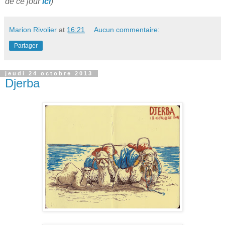
de ce jour
ici
)
Marion Rivolier
at
16:21
Aucun commentaire:
Partager
jeudi 24 octobre 2013
Djerba