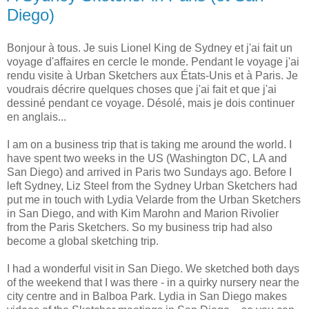
Diego)
Bonjour à tous. Je suis Lionel King de Sydney et j'ai fait un
voyage d'affaires en cercle le monde. Pendant le voyage j'ai
rendu visite à Urban Sketchers aux États-Unis et à Paris. Je
voudrais décrire quelques choses que j'ai fait et que j'ai
dessiné pendant ce voyage. Désolé, mais je dois continuer
en anglais...
I am on a business trip that is taking me around the world. I
have spent two weeks in the US (Washington DC, LA and
San Diego) and arrived in Paris two Sundays ago. Before I
left Sydney, Liz Steel from the Sydney Urban Sketchers had
put me in touch with Lydia Velarde from the Urban Sketchers
in San Diego, and with Kim Marohn and Marion Rivolier
from the Paris Sketchers. So my business trip had also
become a global sketching trip.
I had a wonderful visit in San Diego. We sketched both days
of the weekend that I was there - in a quirky nursery near the
city centre and in Balboa Park. Lydia in San Diego makes