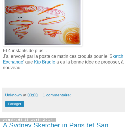
Et 4 instants de plus...
J'ai envoyé par la poste ce matin ces croquis pour le 'S
ketch
Exchange
' que
Kip Bradle
a eu la bonne idée de proposer, à
nouveau.
Unknown
at
09:00
1 commentaire:
Partager
vendredi 11 avril 2014
A Sydney Sketcher in Paris (et San