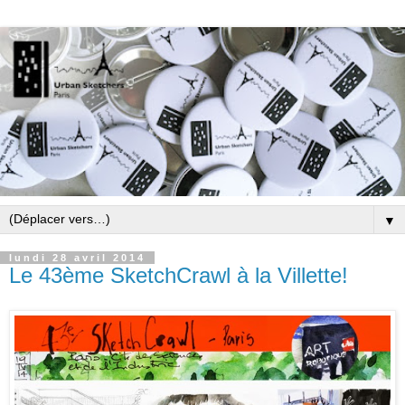
▼
lundi 28 avril 2014
Le 43ème SketchCrawl à la Villette!