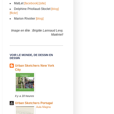
MatLet
[facebook]
[site]
Delphine Priollaud-Stoclet
[blog]
[flickr]
Marion Rivolier
[blog]
Image en tête : Brigitte Lannaud Levy,
Matériel!
VOIR LE MONDE, DE DESSIN EN
DESSIN
Urban Sketchers New York
City
Il y a 18 heures
Urban Sketchers Portugal
Aula Magna