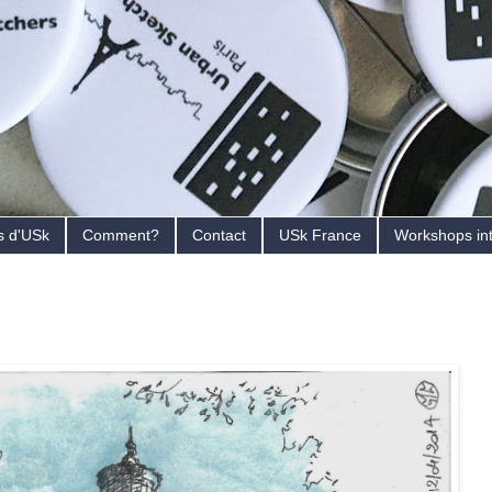
s d'USk
Comment?
Contact
USk France
Workshops in