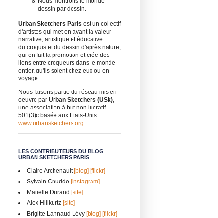
Nous montrons le monde
dessin par dessin.
Urban Sketchers Paris
est un collectif
d'artistes qui met en avant la valeur
narrative, artistique et éducative
du croquis et du dessin d'après nature,
qui en fait la promotion et crée des
liens entre croqueurs dans le monde
entier, qu'ils soient chez eux ou en
voyage.
Nous faisons partie du réseau mis en
oeuvre par
Urban Sketchers (USk)
,
une association à but non lucratif
501(3)c basée aux Etats-Unis.
www.urbansketchers.org
LES CONTRIBUTEURS DU BLOG
URBAN SKETCHERS PARIS
Claire Archenault
[blog]
[flickr]
Sylvain Cnudde
[instagram]
Marielle Durand
[site]
Alex Hillkurtz
[site]
Brigitte Lannaud Lévy
[blog]
[flickr]