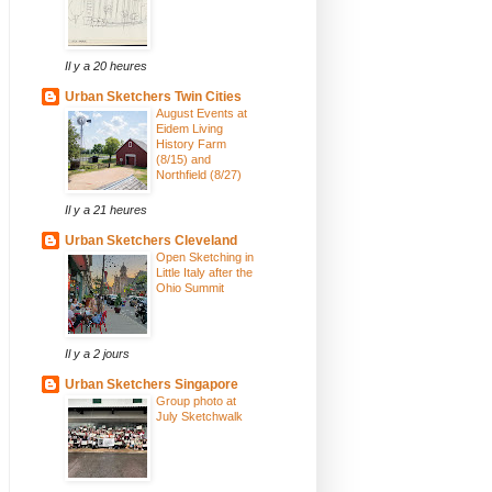
Il y a 20 heures
Urban Sketchers Twin Cities
August Events at
Eidem Living
History Farm
(8/15) and
Northfield (8/27)
Il y a 21 heures
Urban Sketchers Cleveland
Open Sketching in
Little Italy after the
Ohio Summit
Il y a 2 jours
Urban Sketchers Singapore
Group photo at
July Sketchwalk