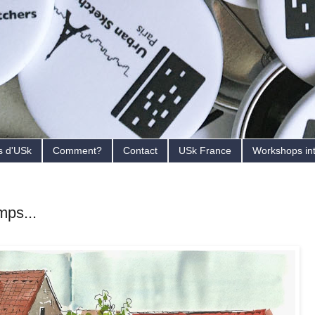
s d'USk
Comment?
Contact
USk France
Workshops in
mps...