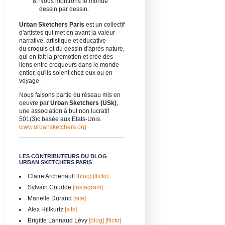
Nous montrons le monde
dessin par dessin.
Urban Sketchers Paris
est un collectif
d'artistes qui met en avant la valeur
narrative, artistique et éducative
du croquis et du dessin d'après nature,
qui en fait la promotion et crée des
liens entre croqueurs dans le monde
entier, qu'ils soient chez eux ou en
voyage.
Nous faisons partie du réseau mis en
oeuvre par
Urban Sketchers (USk)
,
une association à but non lucratif
501(3)c basée aux Etats-Unis.
www.urbansketchers.org
LES CONTRIBUTEURS DU BLOG
URBAN SKETCHERS PARIS
Claire Archenault
[blog]
[flickr]
Sylvain Cnudde
[instagram]
Marielle Durand
[site]
Alex Hillkurtz
[site]
Brigitte Lannaud Lévy
[blog]
[flickr]