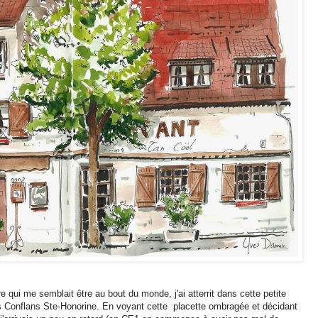
re qui me semblait être au bout du monde, j'ai atterrit dans cette petite
s Conflans Ste-Honorine. En voyant cette placette ombragée et décidant