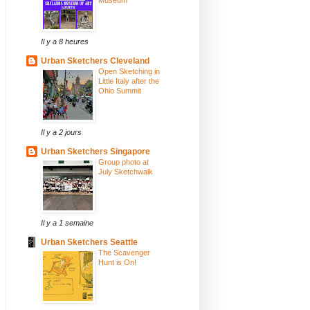
Il y a 8 heures
Urban Sketchers Cleveland
Open Sketching in
Little Italy after the
Ohio Summit
Il y a 2 jours
Urban Sketchers Singapore
Group photo at
July Sketchwalk
Il y a 1 semaine
Urban Sketchers Seattle
The Scavenger
Hunt is On!