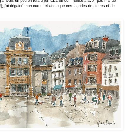
si j'arrivais un peu en retard (en CE1 on commence à avoir pas mal de
 !), j'ai dégainé mon carnet et ai croqué ces façades de pierres et de