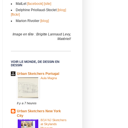
MatLet
[facebook]
[site]
Delphine Priollaud-Stoclet
[blog]
[flickr]
Marion Rivolier
[blog]
Image en tête : Brigitte Lannaud Levy,
Matériel!
VOIR LE MONDE, DE DESSIN EN
DESSIN
Urban Sketchers Portugal
Aula Magna
Il y a 7 heures
Urban Sketchers New York
City
8/14 NJ Sketchers
at Skylands
Museum