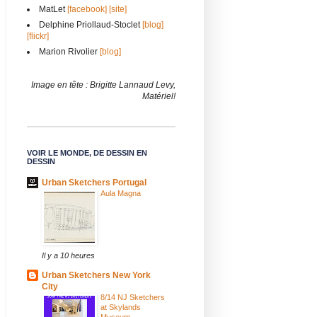
MatLet
[facebook]
[site]
Delphine Priollaud-Stoclet
[blog]
[flickr]
Marion Rivolier
[blog]
Image en tête : Brigitte Lannaud Levy,
Matériel!
VOIR LE MONDE, DE DESSIN EN
DESSIN
Urban Sketchers Portugal
Aula Magna
Il y a 10 heures
Urban Sketchers New York
City
8/14 NJ Sketchers
at Skylands
Museum