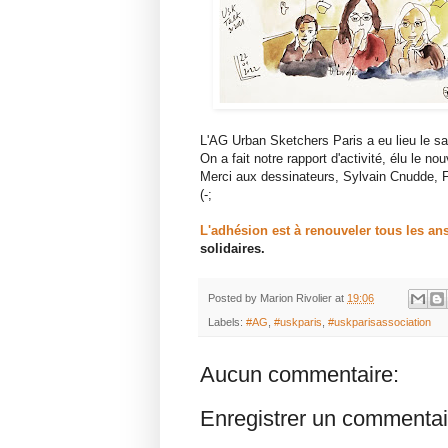
L'AG Urban Sketchers Paris a eu lieu le sa
On a fait notre rapport d'activité, élu le n
Merci aux dessinateurs, Sylvain Cnudde, F
(-;
L'adhésion est à renouveler tous les ans
solidaires.
Posted by
Marion Rivolier
at
19:06
Labels:
#AG
,
#uskparis
,
#uskparisassociation
Aucun commentaire:
Enregistrer un commentai