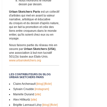
Nous montrons le monde
dessin par dessin.
Urban Sketchers Paris
est un collectif
d'artistes qui met en avant la valeur
narrative, artistique et éducative
du croquis et du dessin d'après nature,
qui en fait la promotion et crée des
liens entre croqueurs dans le monde
entier, qu'ils soient chez eux ou en
voyage.
Nous faisons partie du réseau mis en
oeuvre par
Urban Sketchers (USk)
,
une association à but non lucratif
501(3)c basée aux Etats-Unis.
www.urbansketchers.org
LES CONTRIBUTEURS DU BLOG
URBAN SKETCHERS PARIS
Claire Archenault
[blog]
[flickr]
Sylvain Cnudde
[instagram]
Marielle Durand
[site]
Alex Hillkurtz
[site]
Brigitte Lannaud Lévy
[blog]
[flickr]