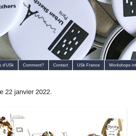
s d'USk
Comment?
Contact
USk France
Workshops in
e 22 janvier 2022.