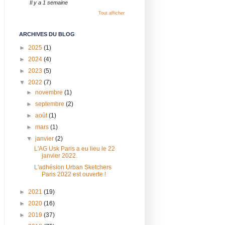
Il y a 1 semaine
Tout afficher
ARCHIVES DU BLOG
►
2025
(1)
►
2024
(4)
►
2023
(5)
▼
2022
(7)
►
novembre
(1)
►
septembre
(2)
►
août
(1)
►
mars
(1)
▼
janvier
(2)
L'AG Usk Paris a eu lieu le 22
janvier 2022.
L'adhésion Urban Sketchers
Paris 2022 est ouverte !
►
2021
(19)
►
2020
(16)
►
2019
(37)