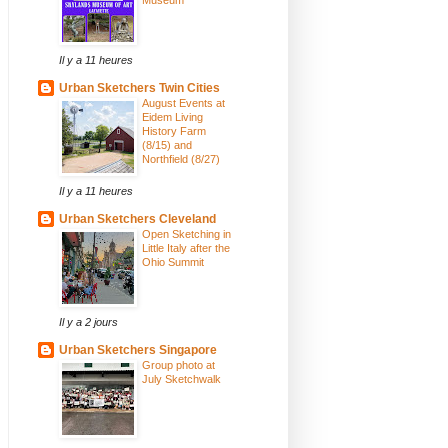
Il y a 11 heures
Urban Sketchers Twin Cities
August Events at
Eidem Living
History Farm
(8/15) and
Northfield (8/27)
Il y a 11 heures
Urban Sketchers Cleveland
Open Sketching in
Little Italy after the
Ohio Summit
Il y a 2 jours
Urban Sketchers Singapore
Group photo at
July Sketchwalk