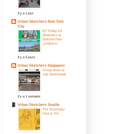
Il y a 1 jour
Urban Sketchers New York
City
8/7 Friday NJ
Sketchers at
DeKorte Park
Lyndhurst
Il y a 5 jours
Urban Sketchers Singapore
Group photo at
July Sketchwalk
Il y a 1 semaine
Urban Sketchers Seattle
The Scavenger
Hunt is On!