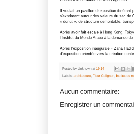
Il voulait un pavillon d’exposition itinéra
s'exprimant autour des valeurs du sac de Ch
« donut », de structure démontable, transp
Après avoir fait escale à Hong Kong, Tokyo
l’Institut du Monde Arabe à la demande de s
Après l’exposition inaugurale « Zaha Hadid,
d’exposition orientée vers la création con
Posted by
Unknown
at
19:14
Labels:
architecture
,
Fleur Collignon
,
Institut du 
Aucun commentaire:
Enregistrer un commentai