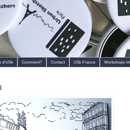
s d'USk
Comment?
Contact
USk France
Workshops in
d