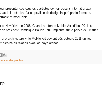
nt pour présenter des œuvres d’artistes contemporains internationaux
anel. Le résultat fut ce pavillon de design inspiré par la forme du
ortable et modulable.
 et New York en 2008, Chanel a offert le Mobile Art, début 2011, à
on président Dominique Baudis, qui l'implanta sur le parvis de l'Institut.
 une architecture », le Mobile Art devient dès octobre 2011 un lieu
temporaine en relation avec les pays arabes.
monde arabe
,
pavillon
re