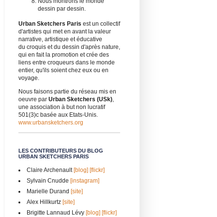
Nous montrons le monde
dessin par dessin.
Urban Sketchers Paris
est un collectif
d'artistes qui met en avant la valeur
narrative, artistique et éducative
du croquis et du dessin d'après nature,
qui en fait la promotion et crée des
liens entre croqueurs dans le monde
entier, qu'ils soient chez eux ou en
voyage.
Nous faisons partie du réseau mis en
oeuvre par
Urban Sketchers (USk)
,
une association à but non lucratif
501(3)c basée aux Etats-Unis.
www.urbansketchers.org
LES CONTRIBUTEURS DU BLOG
URBAN SKETCHERS PARIS
Claire Archenault
[blog]
[flickr]
Sylvain Cnudde
[instagram]
Marielle Durand
[site]
Alex Hillkurtz
[site]
Brigitte Lannaud Lévy
[blog]
[flickr]