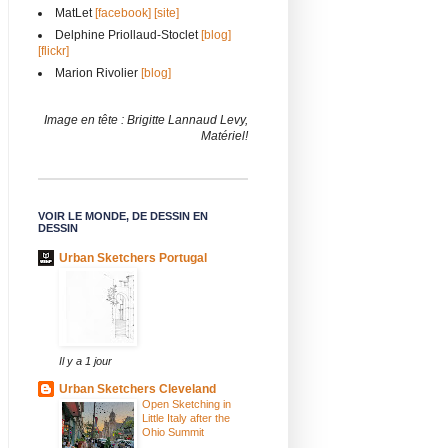
MatLet
[facebook]
[site]
Delphine Priollaud-Stoclet
[blog]
[flickr]
Marion Rivolier
[blog]
Image en tête : Brigitte Lannaud Levy,
Matériel!
VOIR LE MONDE, DE DESSIN EN
DESSIN
Urban Sketchers Portugal
Il y a 1 jour
Urban Sketchers Cleveland
Open Sketching in
Little Italy after the
Ohio Summit