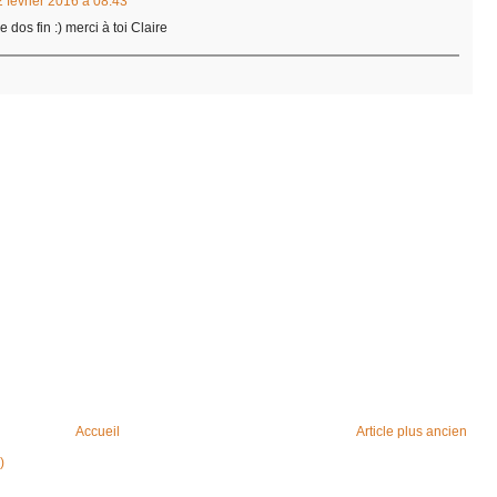
 février 2016 à 08:43
e dos fin :) merci à toi Claire
Accueil
Article plus ancien
)