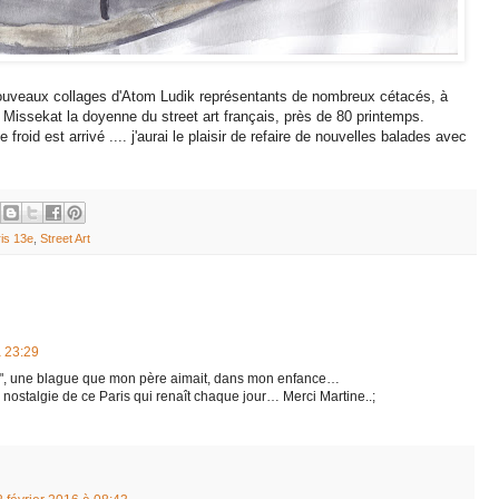
uveaux collages d'Atom Ludik représentants de nombreux cétacés, à
 Missekat la doyenne du street art français, près de 80 printemps.
froid est arrivé .... j'aurai le plaisir de refaire de nouvelles balades avec
is 13e
,
Street Art
à 23:29
ne", une blague que mon père aimait, dans mon enfance…
 nostalgie de ce Paris qui renaît chaque jour… Merci Martine..;