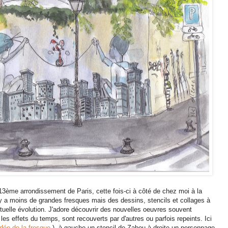
13ème arrondissement de Paris, cette fois-ci à côté de chez moi à la
l y a moins de grandes fresques mais des dessins, stencils et collages à
uelle évolution. J'adore découvrir des nouvelles oeuvres souvent
es effets du temps, sont recouverts par d'autres ou parfois repeints. Ici
idéo de la fresque
), à gauche un stencil de Zabou à droite un personnage