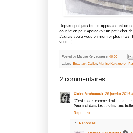
Depuis quelques temps apparaissent de no
gauche on peut apercevoir un petit chat de
J'aurais voulu vous en montrer plus mais le 
vous :) .
Posted by
Martine Kervagoret
at
09:00
Labels:
Butte aux Cailles
,
Martine Kervagoret
,
Par
2 commentaires:
Claire Archenault
28 janvier 2016 
"C'est assez, comme dirait la balei
Pour moi dans tes dessins, une belle
Répondre
Réponses