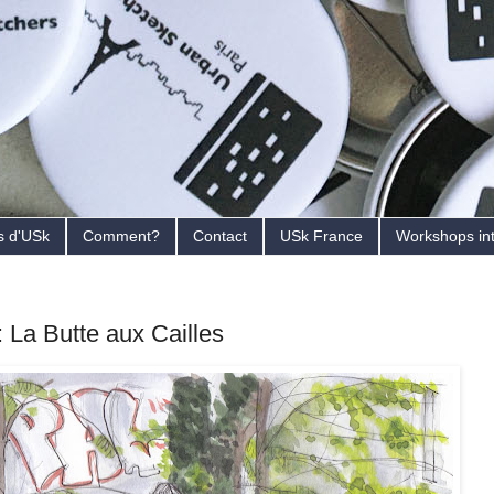
s d'USk
Comment?
Contact
USk France
Workshops in
: La Butte aux Cailles