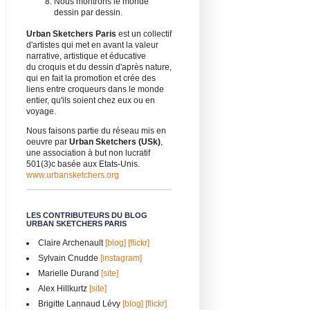
Nous montrons le monde
dessin par dessin.
Urban Sketchers Paris
est un collectif
d'artistes qui met en avant la valeur
narrative, artistique et éducative
du croquis et du dessin d'après nature,
qui en fait la promotion et crée des
liens entre croqueurs dans le monde
entier, qu'ils soient chez eux ou en
voyage.
Nous faisons partie du réseau mis en
oeuvre par
Urban Sketchers (USk)
,
une association à but non lucratif
501(3)c basée aux Etats-Unis.
www.urbansketchers.org
LES CONTRIBUTEURS DU BLOG
URBAN SKETCHERS PARIS
Claire Archenault
[blog]
[flickr]
Sylvain Cnudde
[instagram]
Marielle Durand
[site]
Alex Hillkurtz
[site]
Brigitte Lannaud Lévy
[blog]
[flickr]