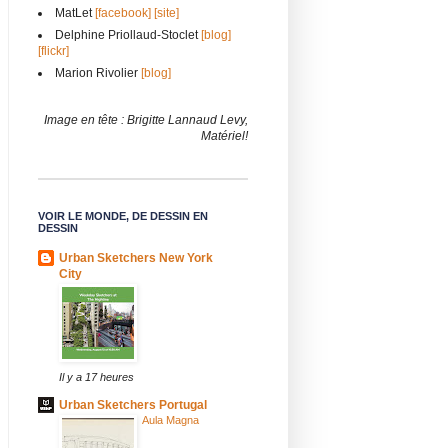
MatLet
[facebook]
[site]
Delphine Priollaud-Stoclet
[blog]
[flickr]
Marion Rivolier
[blog]
Image en tête : Brigitte Lannaud Levy,
Matériel!
VOIR LE MONDE, DE DESSIN EN
DESSIN
Urban Sketchers New York
City
Il y a 17 heures
Urban Sketchers Portugal
Aula Magna