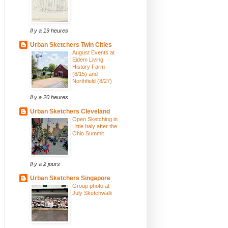
Il y a 19 heures
Urban Sketchers Twin Cities
August Events at
Eidem Living
History Farm
(8/15) and
Northfield (8/27)
Il y a 20 heures
Urban Sketchers Cleveland
Open Sketching in
Little Italy after the
Ohio Summit
Il y a 2 jours
Urban Sketchers Singapore
Group photo at
July Sketchwalk