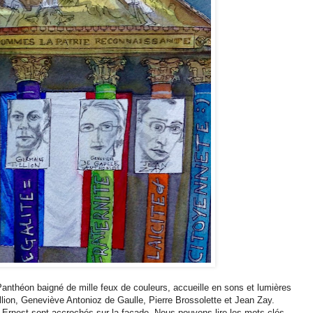
 Panthéon baigné de mille feux de couleurs, accueille en sons et lumières
llion, Geneviève Antonioz de Gaulle, Pierre Brossolette et Jean Zay.
 Ernest sont accrochés sur la façade. Nous pouvons lire les mots clés