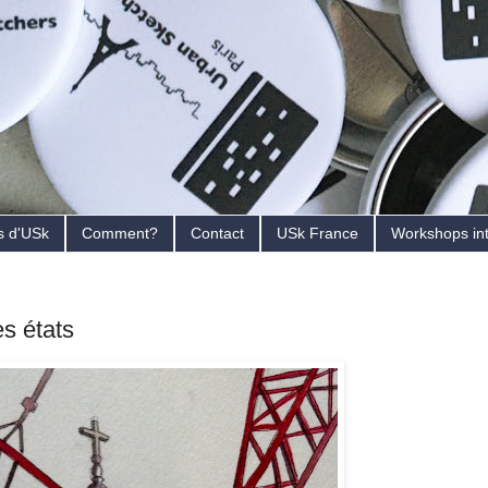
s d'USk
Comment?
Contact
USk France
Workshops in
s états