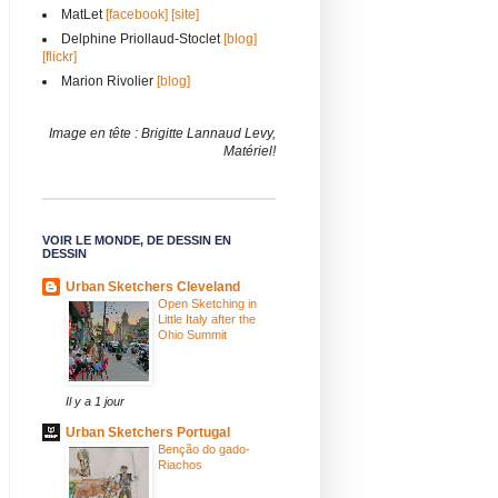
MatLet
[facebook]
[site]
Delphine Priollaud-Stoclet
[blog]
[flickr]
Marion Rivolier
[blog]
Image en tête : Brigitte Lannaud Levy,
Matériel!
VOIR LE MONDE, DE DESSIN EN
DESSIN
Urban Sketchers Cleveland
Open Sketching in
Little Italy after the
Ohio Summit
Il y a 1 jour
Urban Sketchers Portugal
Benção do gado-
Riachos