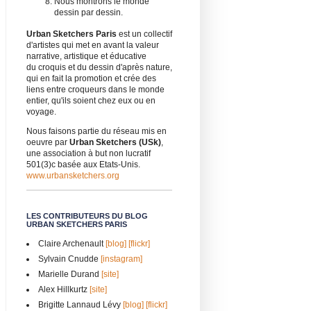
Nous montrons le monde
dessin par dessin.
Urban Sketchers Paris
est un collectif
d'artistes qui met en avant la valeur
narrative, artistique et éducative
du croquis et du dessin d'après nature,
qui en fait la promotion et crée des
liens entre croqueurs dans le monde
entier, qu'ils soient chez eux ou en
voyage.
Nous faisons partie du réseau mis en
oeuvre par
Urban Sketchers (USk)
,
une association à but non lucratif
501(3)c basée aux Etats-Unis.
www.urbansketchers.org
LES CONTRIBUTEURS DU BLOG
URBAN SKETCHERS PARIS
Claire Archenault
[blog]
[flickr]
Sylvain Cnudde
[instagram]
Marielle Durand
[site]
Alex Hillkurtz
[site]
Brigitte Lannaud Lévy
[blog]
[flickr]