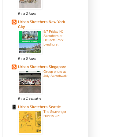
Il y a 2 jours
Urban Sketchers New York
City
8/7 Friday NJ
Sketchers at
DeKorte Park
Lyndhurst
Il y a 5 jours
Urban Sketchers Singapore
Group photo at
July Sketchwalk
Il y a 1 semaine
Urban Sketchers Seattle
The Scavenger
Hunt is On!