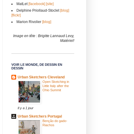
MatLet
[facebook]
[site]
Delphine Priollaud-Stoclet
[blog]
[flickr]
Marion Rivolier
[blog]
Image en tête : Brigitte Lannaud Levy,
Matériel!
VOIR LE MONDE, DE DESSIN EN
DESSIN
Urban Sketchers Cleveland
Open Sketching in
Little Italy after the
Ohio Summit
Il y a 1 jour
Urban Sketchers Portugal
Benção do gado-
Riachos