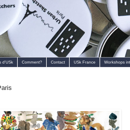
s d'USk
Comment?
Contact
USk France
Workshops in
Paris