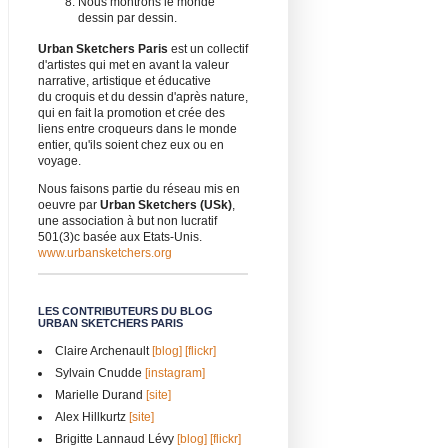
Nous montrons le monde
dessin par dessin.
Urban Sketchers Paris
est un collectif
d'artistes qui met en avant la valeur
narrative, artistique et éducative
du croquis et du dessin d'après nature,
qui en fait la promotion et crée des
liens entre croqueurs dans le monde
entier, qu'ils soient chez eux ou en
voyage.
Nous faisons partie du réseau mis en
oeuvre par
Urban Sketchers (USk)
,
une association à but non lucratif
501(3)c basée aux Etats-Unis.
www.urbansketchers.org
LES CONTRIBUTEURS DU BLOG
URBAN SKETCHERS PARIS
Claire Archenault
[blog]
[flickr]
Sylvain Cnudde
[instagram]
Marielle Durand
[site]
Alex Hillkurtz
[site]
Brigitte Lannaud Lévy
[blog]
[flickr]