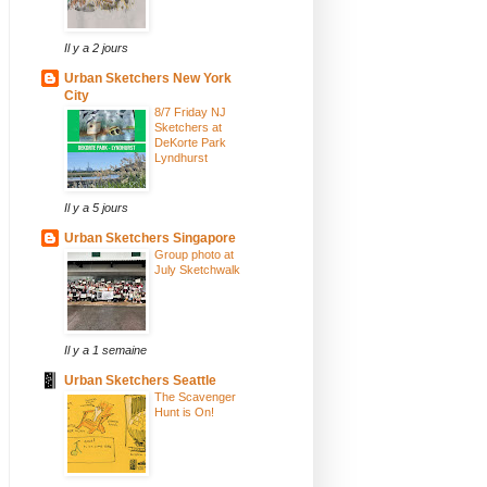
Il y a 2 jours
Urban Sketchers New York
City
8/7 Friday NJ
Sketchers at
DeKorte Park
Lyndhurst
Il y a 5 jours
Urban Sketchers Singapore
Group photo at
July Sketchwalk
Il y a 1 semaine
Urban Sketchers Seattle
The Scavenger
Hunt is On!