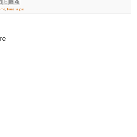
0ème
,
Paris la joie
re