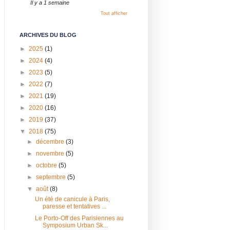
Il y a 1 semaine
Tout afficher
ARCHIVES DU BLOG
►
2025
(1)
►
2024
(4)
►
2023
(5)
►
2022
(7)
►
2021
(19)
►
2020
(16)
►
2019
(37)
▼
2018
(75)
►
décembre
(3)
►
novembre
(5)
►
octobre
(5)
►
septembre
(5)
▼
août
(8)
Un été de canicule à Paris,
paresse et tentatives ...
Le Porto-Off des Parisiennes au
Symposium Urban Sk...