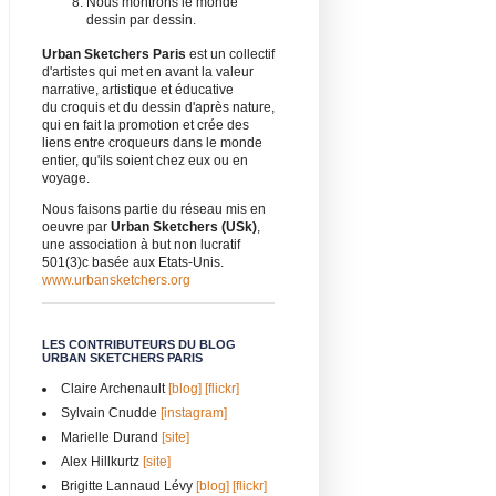
Nous montrons le monde
dessin par dessin.
Urban Sketchers Paris
est un collectif
d'artistes qui met en avant la valeur
narrative, artistique et éducative
du croquis et du dessin d'après nature,
qui en fait la promotion et crée des
liens entre croqueurs dans le monde
entier, qu'ils soient chez eux ou en
voyage.
Nous faisons partie du réseau mis en
oeuvre par
Urban Sketchers (USk)
,
une association à but non lucratif
501(3)c basée aux Etats-Unis.
www.urbansketchers.org
LES CONTRIBUTEURS DU BLOG
URBAN SKETCHERS PARIS
Claire Archenault
[blog]
[flickr]
Sylvain Cnudde
[instagram]
Marielle Durand
[site]
Alex Hillkurtz
[site]
Brigitte Lannaud Lévy
[blog]
[flickr]