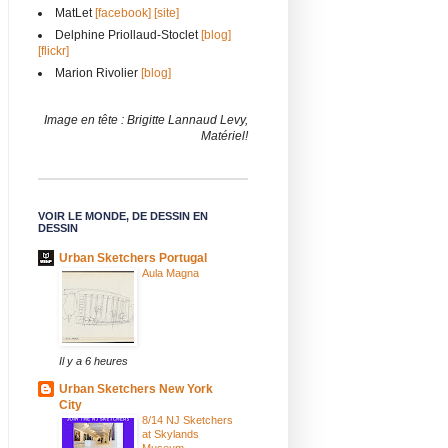
MatLet
[facebook]
[site]
Delphine Priollaud-Stoclet
[blog]
[flickr]
Marion Rivolier
[blog]
Image en tête : Brigitte Lannaud Levy,
Matériel!
VOIR LE MONDE, DE DESSIN EN
DESSIN
Urban Sketchers Portugal
Aula Magna
Il y a 6 heures
Urban Sketchers New York
City
8/14 NJ Sketchers
at Skylands
Museum