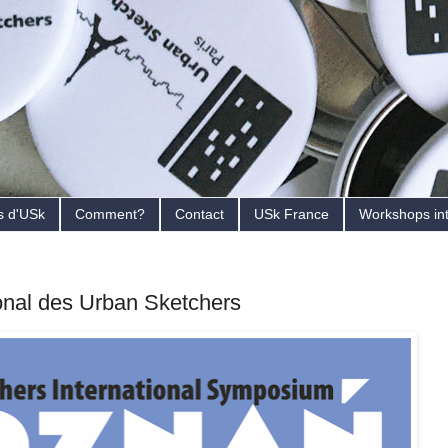
s d'USk
Comment?
Contact
USk France
Workshops in
onal des Urban Sketchers