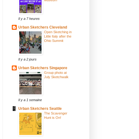
Il y a 7 heures
Urban Sketchers Cleveland
Open Sketching in
Little Italy after the
Ohio Summit
Il y a 2 jours
Urban Sketchers Singapore
Group photo at
July Sketchwalk
Il y a 1 semaine
Urban Sketchers Seattle
The Scavenger
Hunt is On!