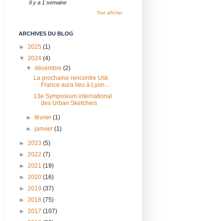
Il y a 1 semaine
Tout afficher
ARCHIVES DU BLOG
►
2025
(1)
▼
2024
(4)
▼
décembre
(2)
La prochaine rencontre Usk
France aura lieu à Lyon...
13e Symposium international
des Urban Sketchers
►
février
(1)
►
janvier
(1)
►
2023
(5)
►
2022
(7)
►
2021
(19)
►
2020
(16)
►
2019
(37)
►
2018
(75)
►
2017
(107)