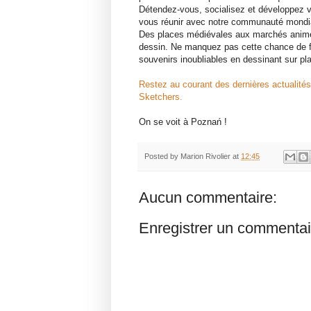
Détendez-vous, socialisez et développez vo
vous réunir avec notre communauté mondia
Des places médiévales aux marchés animés
dessin. Ne manquez pas cette chance de f
souvenirs inoubliables en dessinant sur pl
Restez au courant des dernières actualité
Sketchers.
On se voit à Poznań !
Posted by
Marion Rivolier
at
12:45
Aucun commentaire:
Enregistrer un commentai