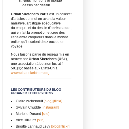
Nous montrons le monde
dessin par dessin.
Urban Sketchers Paris
est un collectif
d'artistes qui met en avant la valeur
narrative, artistique et éducative
du croquis et du dessin d'après nature,
qui en fait la promotion et crée des
liens entre croqueurs dans le monde
entier, qu'ils soient chez eux ou en
voyage.
Nous faisons partie du réseau mis en
oeuvre par
Urban Sketchers (USk)
,
une association à but non lucratif
501(3)c basée aux Etats-Unis.
www.urbansketchers.org
LES CONTRIBUTEURS DU BLOG
URBAN SKETCHERS PARIS
Claire Archenault
[blog]
[flickr]
Sylvain Cnudde
[instagram]
Marielle Durand
[site]
Alex Hillkurtz
[site]
Brigitte Lannaud Lévy
[blog]
[flickr]