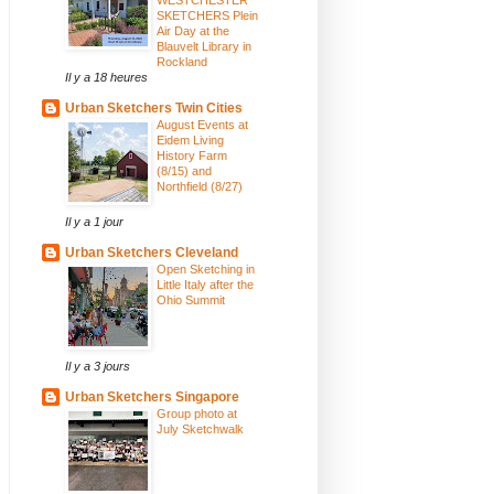
SKETCHERS Plein
Air Day at the
Blauvelt Library in
Rockland
Il y a 18 heures
Urban Sketchers Twin Cities
August Events at
Eidem Living
History Farm
(8/15) and
Northfield (8/27)
Il y a 1 jour
Urban Sketchers Cleveland
Open Sketching in
Little Italy after the
Ohio Summit
Il y a 3 jours
Urban Sketchers Singapore
Group photo at
July Sketchwalk