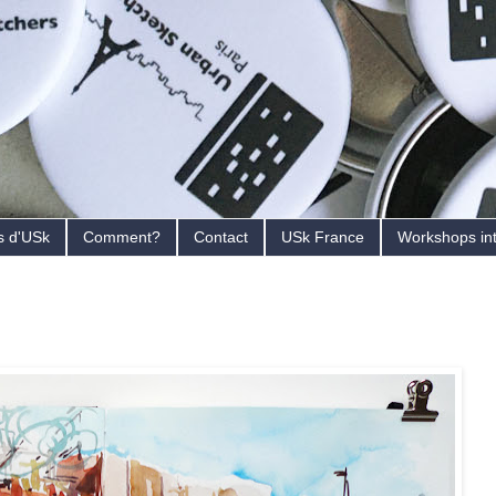
s d'USk
Comment?
Contact
USk France
Workshops in