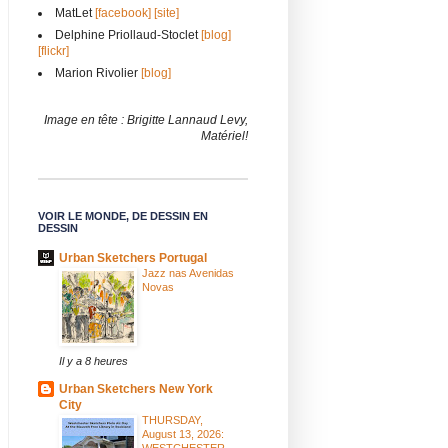
MatLet
[facebook]
[site]
Delphine Priollaud-Stoclet
[blog]
[flickr]
Marion Rivolier
[blog]
Image en tête : Brigitte Lannaud Levy,
Matériel!
VOIR LE MONDE, DE DESSIN EN
DESSIN
Urban Sketchers Portugal
Jazz nas Avenidas
Novas
Il y a 8 heures
Urban Sketchers New York
City
THURSDAY,
August 13, 2026:
WESTCHESTER