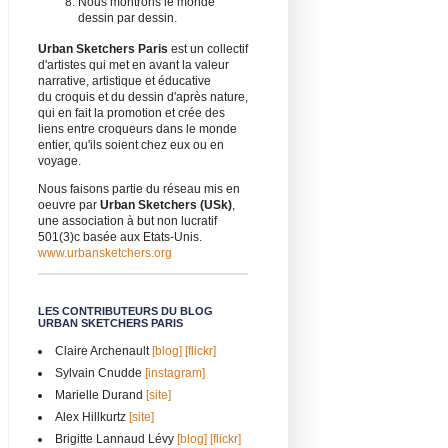
Nous montrons le monde
dessin par dessin.
Urban Sketchers Paris
est un collectif
d'artistes qui met en avant la valeur
narrative, artistique et éducative
du croquis et du dessin d'après nature,
qui en fait la promotion et crée des
liens entre croqueurs dans le monde
entier, qu'ils soient chez eux ou en
voyage.
Nous faisons partie du réseau mis en
oeuvre par
Urban Sketchers (USk)
,
une association à but non lucratif
501(3)c basée aux Etats-Unis.
www.urbansketchers.org
LES CONTRIBUTEURS DU BLOG
URBAN SKETCHERS PARIS
Claire Archenault
[blog]
[flickr]
Sylvain Cnudde
[instagram]
Marielle Durand
[site]
Alex Hillkurtz
[site]
Brigitte Lannaud Lévy
[blog]
[flickr]