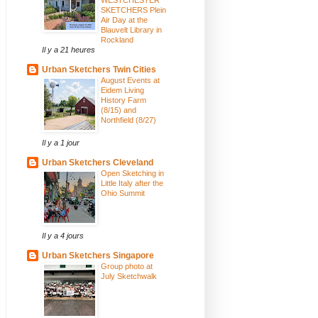
SKETCHERS Plein
Air Day at the
Blauvelt Library in
Rockland
Il y a 21 heures
Urban Sketchers Twin Cities
August Events at
Eidem Living
History Farm
(8/15) and
Northfield (8/27)
Il y a 1 jour
Urban Sketchers Cleveland
Open Sketching in
Little Italy after the
Ohio Summit
Il y a 4 jours
Urban Sketchers Singapore
Group photo at
July Sketchwalk