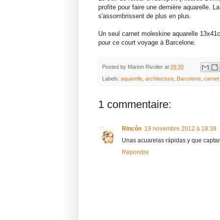
profite pour faire une dernière aquarelle. 
s'assombrissent de plus en plus.
Un seul carnet moleskine aquarelle 13x41cm 
pour ce court voyage à Barcelone.
Posted by
Marion Rivolier
at
09:30
Labels:
aquarelle
,
architecture
,
Barcelone
,
carnet
1 commentaire:
Rincón
19 novembre 2012 à 18:39
Unas acuarelas rápidas y que captan
Répondre