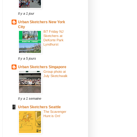
Il y a 1 jour
Urban Sketchers New York
City
8/7 Friday NJ
Sketchers at
DeKorte Park
Lyndhurst
Il y a 5 jours
Urban Sketchers Singapore
Group photo at
July Sketchwalk
Il y a 1 semaine
Urban Sketchers Seattle
The Scavenger
Hunt is On!