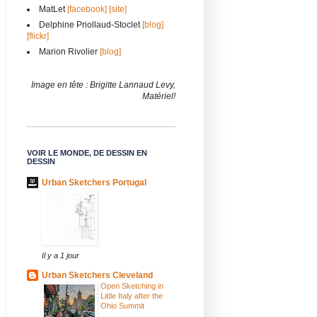
MatLet
[facebook]
[site]
Delphine Priollaud-Stoclet
[blog]
[flickr]
Marion Rivolier
[blog]
Image en tête : Brigitte Lannaud Levy,
Matériel!
VOIR LE MONDE, DE DESSIN EN
DESSIN
Urban Sketchers Portugal
Il y a 1 jour
Urban Sketchers Cleveland
Open Sketching in
Little Italy after the
Ohio Summit