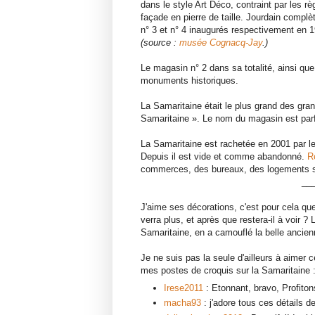
dans le style Art Déco, contraint par les r
façade en pierre de taille. Jourdain complè
n° 3 et n° 4 inaugurés respectivement en 
(source :
musée Cognacq-Jay
.)
Le magasin n° 2 dans sa totalité, ainsi que
monuments historiques.
La Samaritaine était le plus grand des gran
Samaritaine ». Le nom du magasin est parf
La Samaritaine est rachetée en 2001 par l
Depuis il est vide et comme abandonné.
R
commerces, des bureaux, des logements s
__
J'aime ses décorations, c'est pour cela que
verra plus, et après que restera-il à voir 
Samaritaine, en a camouflé la belle ancie
Je ne suis pas la seule d'ailleurs à aime
mes postes de croquis sur la Samaritaine 
Irese2011
: Etonnant, bravo, Profito
macha93
: j'adore tous ces détails d