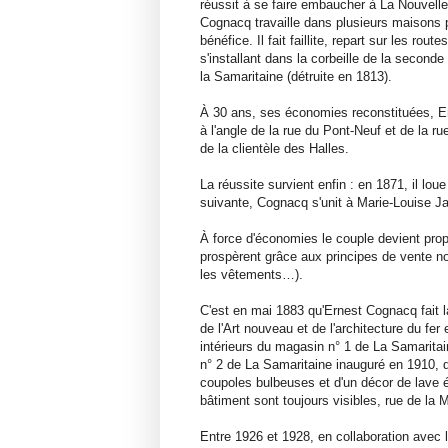
réussit à se faire embaucher à La Nouvell
Cognacq travaille dans plusieurs maisons p
bénéfice. Il fait faillite, repart sur les 
s'installant dans la corbeille de la secon
la Samaritaine (détruite en 1813).
À 30 ans, ses économies reconstituées, Ern
à l'angle de la rue du Pont-Neuf et de la ru
de la clientèle des Halles.
La réussite survient enfin : en 1871, il lo
suivante, Cognacq s'unit à Marie-Louise J
À force d'économies le couple devient propr
prospèrent grâce aux principes de vente no
les vêtements…).
C'est en mai 1883 qu'Ernest Cognacq fait l
de l'Art nouveau et de l'architecture du f
intérieurs du magasin n° 1 de La Samaritai
n° 2 de La Samaritaine inauguré en 1910, d
coupoles bulbeuses et d'un décor de lave 
bâtiment sont toujours visibles, rue de la 
Entre 1926 et 1928, en collaboration avec 