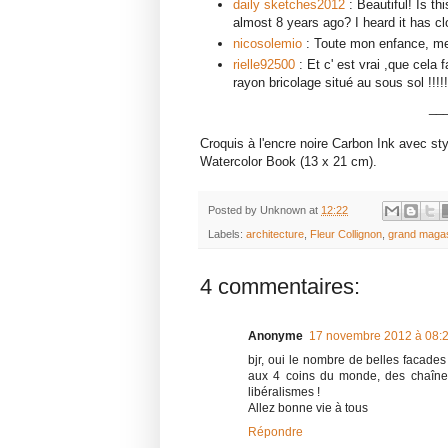
daily sketches2012
: Beautiful! Is th
almost 8 years ago? I heard it has 
nicosolemio
: Toute mon enfance, me
rielle92500
: Et c' est vrai ,que cela 
rayon bricolage situé au sous sol !!!
__
Croquis à l'encre noire Carbon Ink avec sty
Watercolor Book (13 x 21 cm).
Posted by
Unknown
at
12:22
Labels:
architecture
,
Fleur Collignon
,
grand maga
4 commentaires:
Anonyme
17 novembre 2012 à 08:
bjr, oui le nombre de belles facades
aux 4 coins du monde, des chaînes q
libéralismes !
Allez bonne vie à tous
Répondre