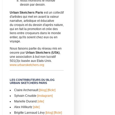
Nous montrons le monde
dessin par dessin.
Urban Sketchers Paris
est un collectif
d'artistes qui met en avant la valeur
narrative, artistique et éducative
du croquis et du dessin d'après nature,
qui en fait la promotion et crée des
liens entre croqueurs dans le monde
entier, qu'ils soient chez eux ou en
voyage.
Nous faisons partie du réseau mis en
oeuvre par
Urban Sketchers (USk)
,
une association à but non lucratif
501(3)c basée aux Etats-Unis.
www.urbansketchers.org
LES CONTRIBUTEURS DU BLOG
URBAN SKETCHERS PARIS
Claire Archenault
[blog]
[flickr]
Sylvain Cnudde
[instagram]
Marielle Durand
[site]
Alex Hillkurtz
[site]
Brigitte Lannaud Lévy
[blog]
[flickr]