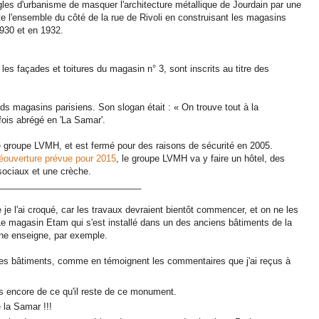
ègles d'urbanisme de masquer l'architecture métallique de Jourdain par une
te l'ensemble du côté de la rue de Rivoli en construisant les magasins
1930 et en 1932.
 les façades et toitures du magasin n° 3, sont inscrits au titre des
ds magasins parisiens. Son slogan était : « On trouve tout à la
ois abrégé en 'La Samar'.
e groupe LVMH, et est fermé pour des raisons de sécurité en 2005.
éouverture prévue pour 2015
, le groupe LVMH va y faire un hôtel, des
ociaux et une crèche.
_____________________________
 je l'ai croqué, car les travaux devraient bientôt commencer, et on ne les
? Le magasin Etam qui s'est installé dans un des anciens bâtiments de la
nne enseigne, par exemple.
r ces bâtiments, comme en témoignent les commentaires que j'ai reçus à
:
ns encore de ce qu'il reste de ce monument.
e la Samar !!!