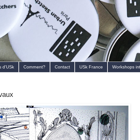
s d'USk
Comment?
Contact
USk France
Workshops in
avaux