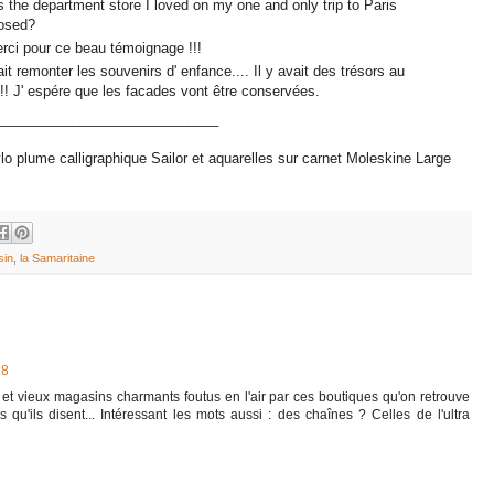
is the department store I loved on my one and only trip to Paris
closed?
rci pour ce beau témoignage !!!
fait remonter les souvenirs d' enfance.... Il y avait des trésors au
!!!! J' espére que les facades vont être conservées.
_____________________________
lo plume calligraphique Sailor et aquarelles sur carnet Moleskine Large
sin
,
la Samaritaine
28
 et vieux magasins charmants foutus en l'air par ces boutiques qu'on retrouve
u'ils disent... Intéressant les mots aussi : des chaînes ? Celles de l'ultra