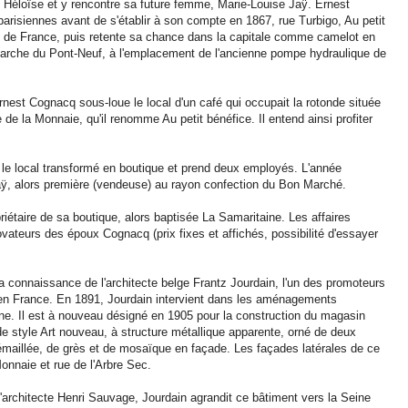
e Héloïse et y rencontre sa future femme, Marie-Louise Jaÿ. Ernest
arisiennes avant de s'établir à son compte en 1867, rue Turbigo, Au petit
routes de France, puis retente sa chance dans la capitale comme camelot en
de arche du Pont-Neuf, à l'emplacement de l'ancienne pompe hydraulique de
est Cognacq sous-loue le local d'un café qui occupait la rotonde située
e de la Monnaie, qu'il renomme Au petit bénéfice. Il entend ainsi profiter
ue le local transformé en boutique et prend deux employés. L'année
aÿ, alors première (vendeuse) au rayon confection du Bon Marché.
iétaire de sa boutique, alors baptisée La Samaritaine. Les affaires
vateurs des époux Cognacq (prix fixes et affichés, possibilité d'essayer
a connaissance de l'architecte belge Frantz Jourdain, l'un des promoteurs
er en France. En 1891, Jourdain intervient dans les aménagements
ne. Il est à nouveau désigné en 1905 pour la construction du magasin
e style Art nouveau, à structure métallique apparente, orné de deux
émaillée, de grès et de mosaïque en façade. Les façades latérales de ce
Monnaie et rue de l'Arbre Sec.
l'architecte Henri Sauvage, Jourdain agrandit ce bâtiment vers la Seine