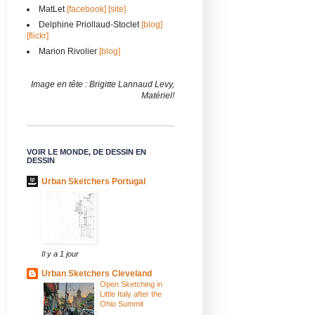
MatLet
[facebook]
[site]
Delphine Priollaud-Stoclet
[blog]
[flickr]
Marion Rivolier
[blog]
Image en tête : Brigitte Lannaud Levy,
Matériel!
VOIR LE MONDE, DE DESSIN EN
DESSIN
Urban Sketchers Portugal
Il y a 1 jour
Urban Sketchers Cleveland
Open Sketching in
Little Italy after the
Ohio Summit