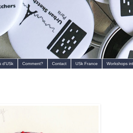
s d'USk
Comment?
Contact
USk France
Workshops in