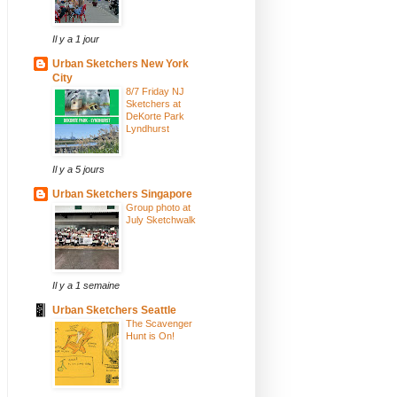
Il y a 1 jour
Urban Sketchers New York
City
8/7 Friday NJ
Sketchers at
DeKorte Park
Lyndhurst
Il y a 5 jours
Urban Sketchers Singapore
Group photo at
July Sketchwalk
Il y a 1 semaine
Urban Sketchers Seattle
The Scavenger
Hunt is On!