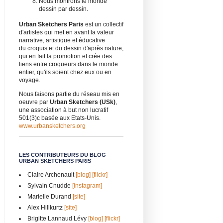
Nous montrons le monde
dessin par dessin.
Urban Sketchers Paris
est un collectif
d'artistes qui met en avant la valeur
narrative, artistique et éducative
du croquis et du dessin d'après nature,
qui en fait la promotion et crée des
liens entre croqueurs dans le monde
entier, qu'ils soient chez eux ou en
voyage.
Nous faisons partie du réseau mis en
oeuvre par
Urban Sketchers (USk)
,
une association à but non lucratif
501(3)c basée aux Etats-Unis.
www.urbansketchers.org
LES CONTRIBUTEURS DU BLOG
URBAN SKETCHERS PARIS
Claire Archenault
[blog]
[flickr]
Sylvain Cnudde
[instagram]
Marielle Durand
[site]
Alex Hillkurtz
[site]
Brigitte Lannaud Lévy
[blog]
[flickr]