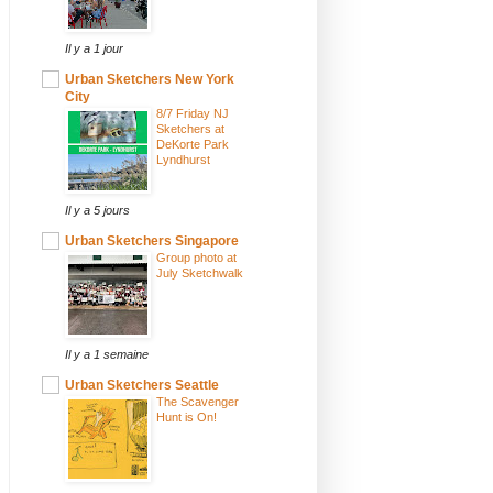
Il y a 1 jour
Urban Sketchers New York
City
8/7 Friday NJ
Sketchers at
DeKorte Park
Lyndhurst
Il y a 5 jours
Urban Sketchers Singapore
Group photo at
July Sketchwalk
Il y a 1 semaine
Urban Sketchers Seattle
The Scavenger
Hunt is On!