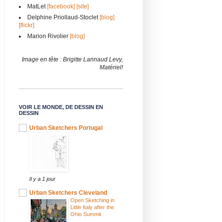
MatLet
[facebook]
[site]
Delphine Priollaud-Stoclet
[blog]
[flickr]
Marion Rivolier
[blog]
Image en tête : Brigitte Lannaud Levy,
Matériel!
VOIR LE MONDE, DE DESSIN EN
DESSIN
Urban Sketchers Portugal
Il y a 1 jour
Urban Sketchers Cleveland
Open Sketching in
Little Italy after the
Ohio Summit