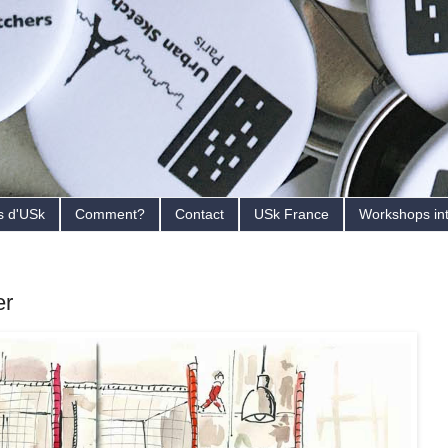
s d'USk
Comment?
Contact
USk France
Workshops in
er