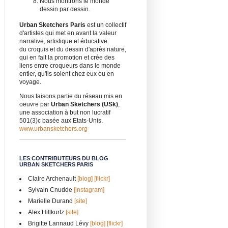
Nous montrons le monde
dessin par dessin.
Urban Sketchers Paris
est un collectif
d'artistes qui met en avant la valeur
narrative, artistique et éducative
du croquis et du dessin d'après nature,
qui en fait la promotion et crée des
liens entre croqueurs dans le monde
entier, qu'ils soient chez eux ou en
voyage.
Nous faisons partie du réseau mis en
oeuvre par
Urban Sketchers (USk)
,
une association à but non lucratif
501(3)c basée aux Etats-Unis.
www.urbansketchers.org
LES CONTRIBUTEURS DU BLOG
URBAN SKETCHERS PARIS
Claire Archenault
[blog]
[flickr]
Sylvain Cnudde
[instagram]
Marielle Durand
[site]
Alex Hillkurtz
[site]
Brigitte Lannaud Lévy
[blog]
[flickr]