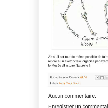
Ah si, il est tout de même possible de faire 
rendre à un sketchcrawl organisé par exempl
le Musée d'Histoire Naturelle !
Posted by
Yves Damin
at
09:00
Labels:
hiver
,
Yves Damin
Aucun commentaire:
Enregistrer un commentai