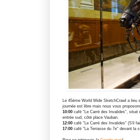
Le 45ème World Wide SketchCrawl a lieu 
journée est libre mais nous vous proposon
10:00
café "Le Carré des Invalides", situé 
entrée sud, côté place Vauban.
12:00
café "Le Carré des Invalides" (S'il fa
17:00
café "La Terrasse du 7e" devant la st
Pour se retrouver, la
Google map
!