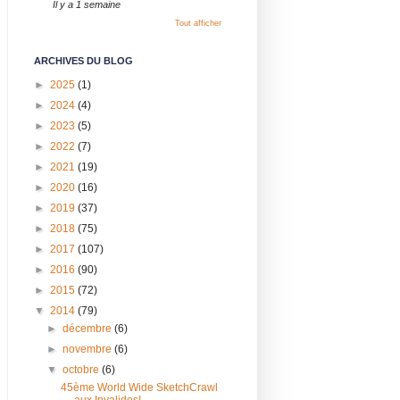
Il y a 1 semaine
Tout afficher
ARCHIVES DU BLOG
►
2025
(1)
►
2024
(4)
►
2023
(5)
►
2022
(7)
►
2021
(19)
►
2020
(16)
►
2019
(37)
►
2018
(75)
►
2017
(107)
►
2016
(90)
►
2015
(72)
▼
2014
(79)
►
décembre
(6)
►
novembre
(6)
▼
octobre
(6)
45ème World Wide SketchCrawl
aux Invalides!