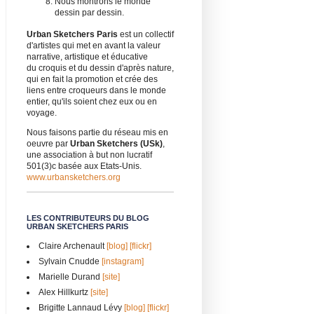
Nous montrons le monde
dessin par dessin.
Urban Sketchers Paris
est un collectif
d'artistes qui met en avant la valeur
narrative, artistique et éducative
du croquis et du dessin d'après nature,
qui en fait la promotion et crée des
liens entre croqueurs dans le monde
entier, qu'ils soient chez eux ou en
voyage.
Nous faisons partie du réseau mis en
oeuvre par
Urban Sketchers (USk)
,
une association à but non lucratif
501(3)c basée aux Etats-Unis.
www.urbansketchers.org
LES CONTRIBUTEURS DU BLOG
URBAN SKETCHERS PARIS
Claire Archenault
[blog]
[flickr]
Sylvain Cnudde
[instagram]
Marielle Durand
[site]
Alex Hillkurtz
[site]
Brigitte Lannaud Lévy
[blog]
[flickr]