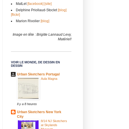
MatLet
[facebook]
[site]
Delphine Priollaud-Stoclet
[blog]
[flickr]
Marion Rivolier
[blog]
Image en tête : Brigitte Lannaud Levy,
Matériel!
VOIR LE MONDE, DE DESSIN EN
DESSIN
Urban Sketchers Portugal
Aula Magna
Il y a 8 heures
Urban Sketchers New York
City
8/14 NJ Sketchers
at Skylands
Museum