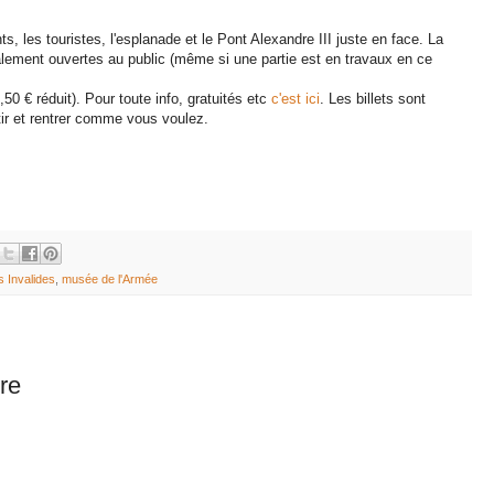
s, les touristes, l'esplanade et le Pont Alexandre III juste en face. La
lement ouvertes au public (même si une partie est en travaux en ce
50 € réduit). Pour toute info, gratuités etc
c'est ici
. Les billets sont
tir et rentrer comme vous voulez.
s Invalides
,
musée de l'Armée
re