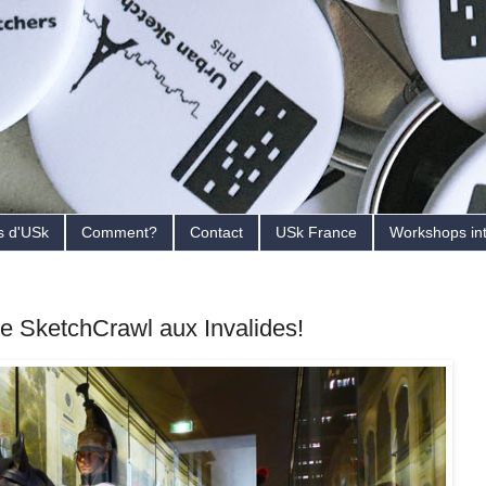
s d'USk
Comment?
Contact
USk France
Workshops in
e SketchCrawl aux Invalides!