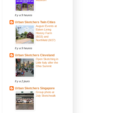
Il y a 9 heures
Urban Sketchers Twin Cities
August Events at
Eidem Living
History Farm
(8/15) and
Northfield (8/27)
Il y a 9 heures
Urban Sketchers Cleveland
Open Sketching in
Little Italy after the
Ohio Summit
Il y a 2 jours
Urban Sketchers Singapore
Group photo at
July Sketchwalk