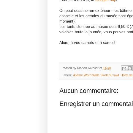
On peut dessiner en extérieur : les bâtiment
chapelle et les arcades du musée sont éga
moment).
Les tarifs d'entrée au musée sont 9,50 € (7,
valables toute la journée, vous pouvez sor
Alors, à vos carnets et à samedi!
Posted by
Marion Rivolier
at
14:40
Labels:
45ème Word Wide SketchCrawl
,
Hôtel de
Aucun commentaire:
Enregistrer un commentai