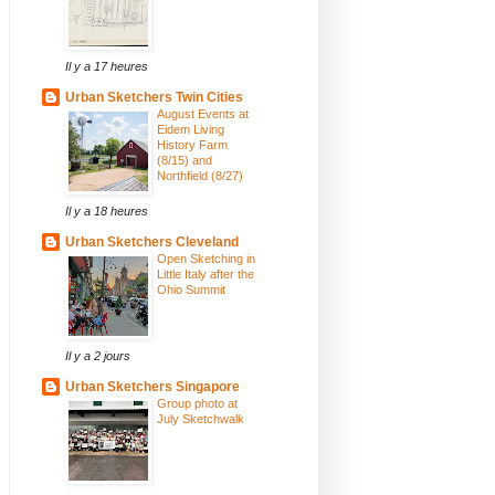
Il y a 17 heures
Urban Sketchers Twin Cities
August Events at
Eidem Living
History Farm
(8/15) and
Northfield (8/27)
Il y a 18 heures
Urban Sketchers Cleveland
Open Sketching in
Little Italy after the
Ohio Summit
Il y a 2 jours
Urban Sketchers Singapore
Group photo at
July Sketchwalk