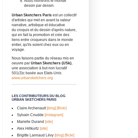
Nous montrons le monde
dessin par dessin.
Urban Sketchers Paris
est un collectif
d'artistes qui met en avant la valeur
narrative, artistique et éducative
du croquis et du dessin d'après nature,
qui en fait la promotion et crée des
liens entre croqueurs dans le monde
entier, qu'ils soient chez eux ou en
voyage.
Nous faisons partie du réseau mis en
oeuvre par
Urban Sketchers (USk)
,
une association à but non lucratif
501(3)c basée aux Etats-Unis.
www.urbansketchers.org
LES CONTRIBUTEURS DU BLOG
URBAN SKETCHERS PARIS
Claire Archenault
[blog]
[flickr]
Sylvain Cnudde
[instagram]
Marielle Durand
[site]
Alex Hillkurtz
[site]
Brigitte Lannaud Lévy
[blog]
[flickr]