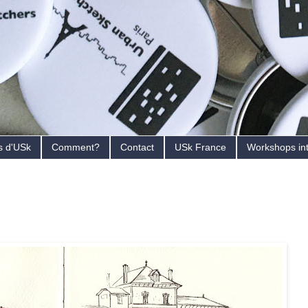
s d'USk
Comment?
Contact
USk France
Workshops in