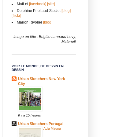
MatLet
[facebook]
[site]
Delphine Priollaud-Stoclet
[blog]
[flickr]
Marion Rivolier
[blog]
Image en tête : Brigitte Lannaud Levy,
Matériel!
VOIR LE MONDE, DE DESSIN EN
DESSIN
Urban Sketchers New York
City
Il y a 15 heures
Urban Sketchers Portugal
Aula Magna