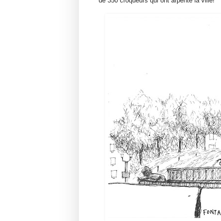
de 350 croqueurs qui ont arpenté la ville!