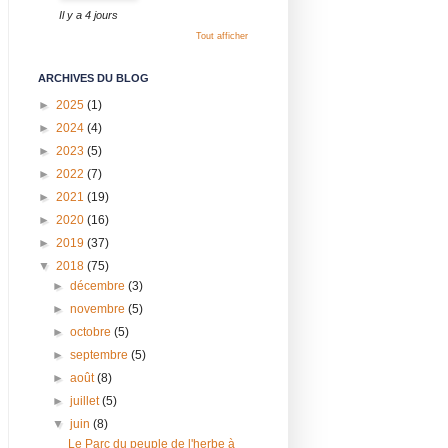
Il y a 4 jours
Tout afficher
ARCHIVES DU BLOG
►
2025
(1)
►
2024
(4)
►
2023
(5)
►
2022
(7)
►
2021
(19)
►
2020
(16)
►
2019
(37)
▼
2018
(75)
►
décembre
(3)
►
novembre
(5)
►
octobre
(5)
►
septembre
(5)
►
août
(8)
►
juillet
(5)
▼
juin
(8)
Le Parc du peuple de l'herbe à