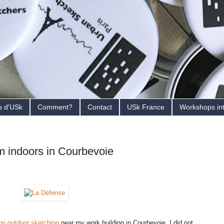
s d'USk
Comment?
Contact
USk France
Workshops in
m indoors in Courbevoie
on outdoor sketching
near my work building in Courbevoie, I did not