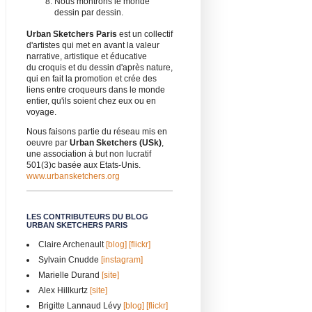
Nous montrons le monde
dessin par dessin.
Urban Sketchers Paris
est un collectif
d'artistes qui met en avant la valeur
narrative, artistique et éducative
du croquis et du dessin d'après nature,
qui en fait la promotion et crée des
liens entre croqueurs dans le monde
entier, qu'ils soient chez eux ou en
voyage.
Nous faisons partie du réseau mis en
oeuvre par
Urban Sketchers (USk)
,
une association à but non lucratif
501(3)c basée aux Etats-Unis.
www.urbansketchers.org
LES CONTRIBUTEURS DU BLOG
URBAN SKETCHERS PARIS
Claire Archenault
[blog]
[flickr]
Sylvain Cnudde
[instagram]
Marielle Durand
[site]
Alex Hillkurtz
[site]
Brigitte Lannaud Lévy
[blog]
[flickr]