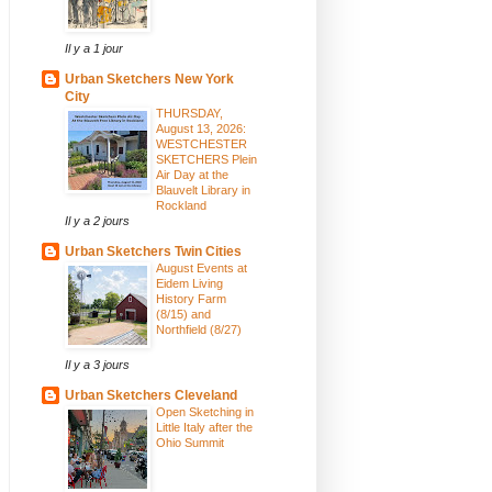
Il y a 1 jour
Urban Sketchers New York
City
THURSDAY,
August 13, 2026:
WESTCHESTER
SKETCHERS Plein
Air Day at the
Blauvelt Library in
Rockland
Il y a 2 jours
Urban Sketchers Twin Cities
August Events at
Eidem Living
History Farm
(8/15) and
Northfield (8/27)
Il y a 3 jours
Urban Sketchers Cleveland
Open Sketching in
Little Italy after the
Ohio Summit