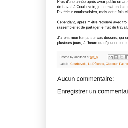
Près d'une année après avoir publié un art
de travail à Courbevoie, je ne m'attendais
l'extérieur courbevoisien, mais cette fois-ci 
Cependant, après m'être retrouvé avec trois
rassembler et de partager le fruit du travail
J'ai pris mon temps sur ces dessins, qui on
plusieurs jours, à l'heure du déjeuner ou le 
Posted by
coolfash
at
09:00
Labels:
Courbevoie
,
La Défense
,
Oludotun Fasho
Aucun commentaire:
Enregistrer un commentai