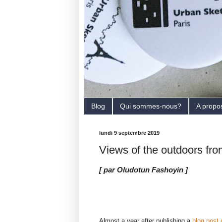
Blog
Qui sommes-nous?
A propo
lundi 9 septembre 2019
Views of the outdoors fro
[ par Oludotun Fashoyin ]
Almost a year after publishing a
blog post 