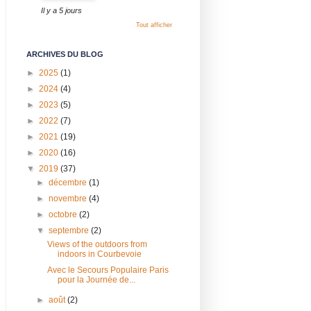
Il y a 5 jours
Tout afficher
ARCHIVES DU BLOG
►
2025
(1)
►
2024
(4)
►
2023
(5)
►
2022
(7)
►
2021
(19)
►
2020
(16)
▼
2019
(37)
►
décembre
(1)
►
novembre
(4)
►
octobre
(2)
▼
septembre
(2)
Views of the outdoors from
indoors in Courbevoie
Avec le Secours Populaire Paris
pour la Journée de...
►
août
(2)