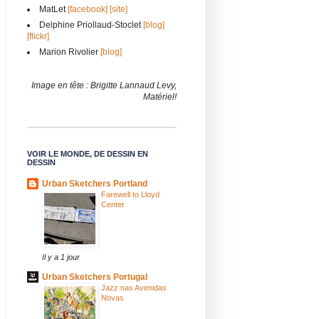
MatLet
[facebook]
[site]
Delphine Priollaud-Stoclet
[blog]
[flickr]
Marion Rivolier
[blog]
Image en tête : Brigitte Lannaud Levy,
Matériel!
VOIR LE MONDE, DE DESSIN EN
DESSIN
Urban Sketchers Portland
Farewell to Lloyd
Center
Il y a 1 jour
Urban Sketchers Portugal
Jazz nas Avenidas
Novas