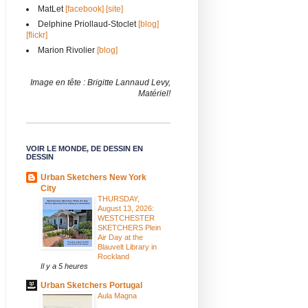
MatLet
[facebook]
[site]
Delphine Priollaud-Stoclet
[blog]
[flickr]
Marion Rivolier
[blog]
Image en tête : Brigitte Lannaud Levy,
Matériel!
VOIR LE MONDE, DE DESSIN EN
DESSIN
Urban Sketchers New York
City
THURSDAY,
August 13, 2026:
WESTCHESTER
SKETCHERS Plein
Air Day at the
Blauvelt Library in
Rockland
Il y a 5 heures
Urban Sketchers Portugal
Aula Magna