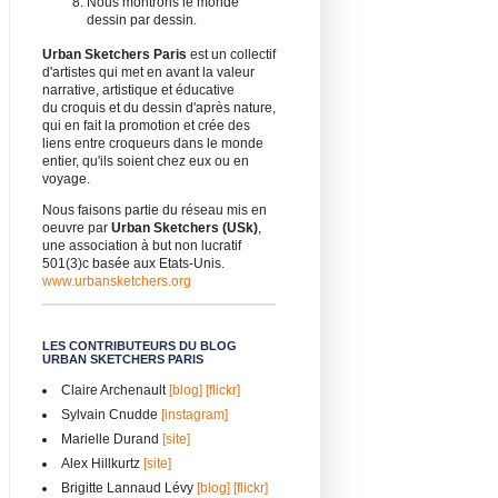
Nous montrons le monde
dessin par dessin.
Urban Sketchers Paris
est un collectif
d'artistes qui met en avant la valeur
narrative, artistique et éducative
du croquis et du dessin d'après nature,
qui en fait la promotion et crée des
liens entre croqueurs dans le monde
entier, qu'ils soient chez eux ou en
voyage.
Nous faisons partie du réseau mis en
oeuvre par
Urban Sketchers (USk)
,
une association à but non lucratif
501(3)c basée aux Etats-Unis.
www.urbansketchers.org
LES CONTRIBUTEURS DU BLOG
URBAN SKETCHERS PARIS
Claire Archenault
[blog]
[flickr]
Sylvain Cnudde
[instagram]
Marielle Durand
[site]
Alex Hillkurtz
[site]
Brigitte Lannaud Lévy
[blog]
[flickr]