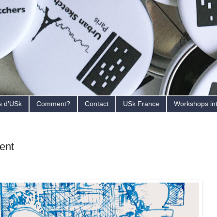
s d'USk
Comment?
Contact
USk France
Workshops in
ent