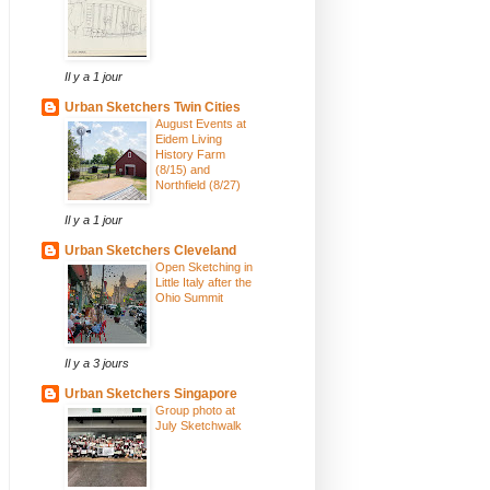
Il y a 1 jour
Urban Sketchers Twin Cities
August Events at
Eidem Living
History Farm
(8/15) and
Northfield (8/27)
Il y a 1 jour
Urban Sketchers Cleveland
Open Sketching in
Little Italy after the
Ohio Summit
Il y a 3 jours
Urban Sketchers Singapore
Group photo at
July Sketchwalk