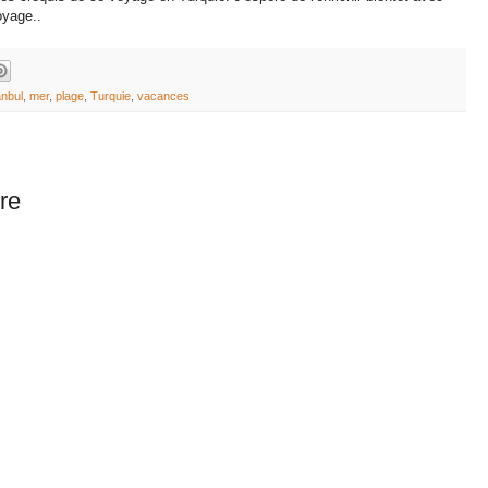
oyage..
anbul
,
mer
,
plage
,
Turquie
,
vacances
re