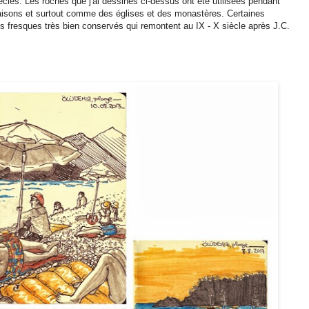
ècles. Les roches que j'ai dessinés ci-dessus ont été utilisées pendant
sons et surtout comme des églises et des monastères. Certaines
es fresques très bien conservés qui remontent au IX - X siècle après J.C.