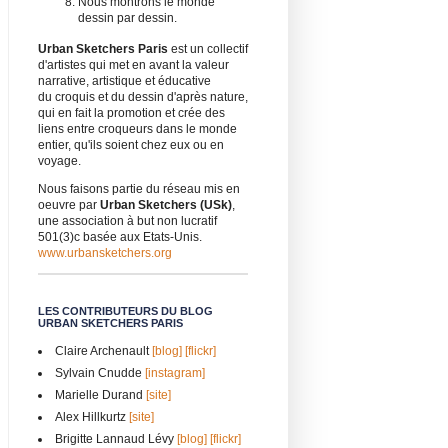
Nous montrons le monde
dessin par dessin.
Urban Sketchers Paris
est un collectif
d'artistes qui met en avant la valeur
narrative, artistique et éducative
du croquis et du dessin d'après nature,
qui en fait la promotion et crée des
liens entre croqueurs dans le monde
entier, qu'ils soient chez eux ou en
voyage.
Nous faisons partie du réseau mis en
oeuvre par
Urban Sketchers (USk)
,
une association à but non lucratif
501(3)c basée aux Etats-Unis.
www.urbansketchers.org
LES CONTRIBUTEURS DU BLOG
URBAN SKETCHERS PARIS
Claire Archenault
[blog]
[flickr]
Sylvain Cnudde
[instagram]
Marielle Durand
[site]
Alex Hillkurtz
[site]
Brigitte Lannaud Lévy
[blog]
[flickr]