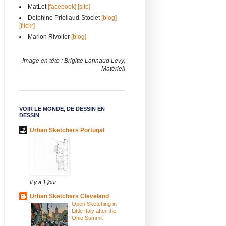
MatLet
[facebook]
[site]
Delphine Priollaud-Stoclet
[blog]
[flickr]
Marion Rivolier
[blog]
Image en tête : Brigitte Lannaud Levy,
Matériel!
VOIR LE MONDE, DE DESSIN EN
DESSIN
Urban Sketchers Portugal
Il y a 1 jour
Urban Sketchers Cleveland
Open Sketching in
Little Italy after the
Ohio Summit