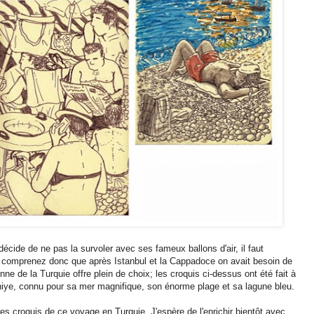
écide de ne pas la survoler avec ses fameux ballons d'air, il faut
comprenez donc que après Istanbul et la Cappadoce on avait besoin de
ne de la Turquie offre plein de choix; les croquis ci-dessus ont été fait à
ethiye, connu pour sa mer magnifique, son énorme plage et sa lagune bleu.
s croquis de ce voyage en Turquie. J'espère de l'enrichir bientôt avec