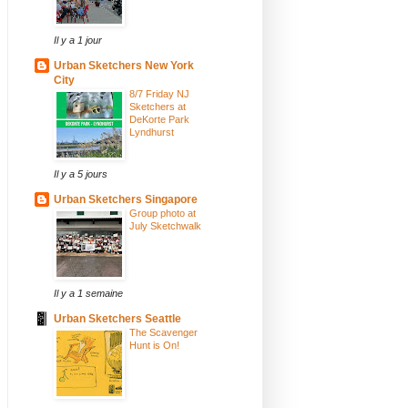
Il y a 1 jour
Urban Sketchers New York
City
8/7 Friday NJ
Sketchers at
DeKorte Park
Lyndhurst
Il y a 5 jours
Urban Sketchers Singapore
Group photo at
July Sketchwalk
Il y a 1 semaine
Urban Sketchers Seattle
The Scavenger
Hunt is On!