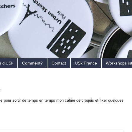
s d'USk
Comment?
Contact
USk France
Workshops in
e
s pour sortir de temps en temps mon cahier de croquis et fixer quelques